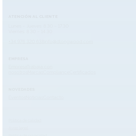
ATENCIÓN AL CLIENTE
Lunes – Jueves: 8.30 – 17.30
Viernes: 8.30 – 14.30
+34 976 320 638
info@dlongwood.com
EMPRESA
Empresa
Trabaja con
nosotros
Marcas
Compliance
Certificados
NOVEDADES
Eventos
Noticias
Contacto
Política de calidad
Aviso legal
Política de privacidad