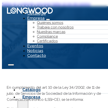
Saltar al contenido principal
Saltar al pie de página
Catálogo
Empresa
Quiénes somos
Trabaja con nosotros
Nuestras marcas
Compliance
Certificados
Aviso legal
Eventos
Noticias
Contacto
En cumplimiento del art. 10 de la Ley 34/2002, de 11 de
Catálogo
julio, de Servicios de la Sociedad de la Información y de
Empresa
Comercio Electrónico (LSSI+CE), se le informa: