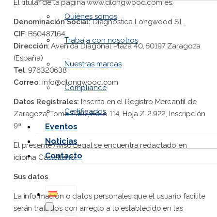
El titular de la página www.dlongwood.com es:
Quiénes somos
Denominación Social:
Diagnóstica Longwood S.L.
CIF
: B50487164
Trabaja con nosotros
Dirección
: Avenida Diagonal Plaza 40, 50197 Zaragoza
(España)
Nuestras marcas
Tel
. 976320638
Correo
: info@dlongwood.com
Compliance
Datos Registrales:
Inscrita en el Registro Mercantil de
Certificados
Zaragoza, Tomo 1.097, Folio 114, Hoja Z-2.922, Inscripción
9ª
Eventos
Noticias
El presente Aviso Legal se encuentra redactado en
Contacto
idioma Castellano.
Sus datos
La información o datos personales que el usuario facilite
serán tratados con arreglo a lo establecido en las