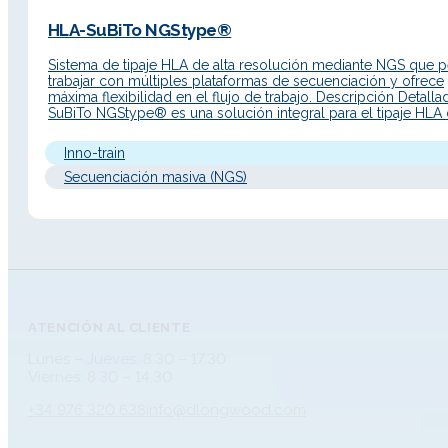
HLA-SuBiTo NGStype®
Sistema de tipaje HLA de alta resolución mediante NGS que p
trabajar con múltiples plataformas de secuenciación y ofrece
máxima flexibilidad en el flujo de trabajo. Descripción Detall
SuBiTo NGStype® es una solución integral para el tipaje HLA 
resolución basada en secuenciación de nueva generación (NG
desarrollada por inno-train Diagnostik. El sistema permite…
Inno-train
Secuenciación masiva (NGS)
ATENCIÓN AL CLIENTE
Lunes – Jueves: 8.30 – 17.30
Viernes: 8.30 – 14.30
+34 976 320 638
info@dlongwood.com