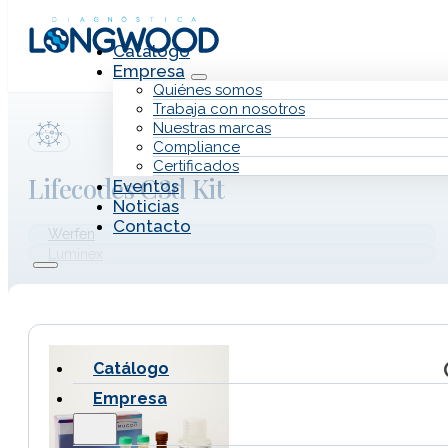
Saltar al contenido principal
Saltar al pie de página
Catálogo
Empresa
Quiénes somos
Trabaja con nosotros
Nuestras marcas
Compliance
Certificados
Lifecodes C3d Kit
Eventos
Noticias
Contacto
Werfen
Luminex
Catálogo
Empresa