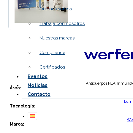
Quiénes somos
Trabaja con nosotros
Nuestras marcas
Compliance
Certificados
Eventos
Anticuerpos HLA, Inmunol
Noticias
Área:
Contacto
Lum
Tecnología:
We
Marca: