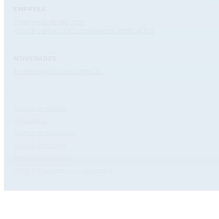
EMPRESA
Empresa
Trabaja con
nosotros
Marcas
Compliance
Certificados
NOVEDADES
Eventos
Noticias
Contacto
Política de calidad
Aviso legal
Política de privacidad
Política de cookies
Protección de Datos
2026 © Diagnóstica Longwood SL