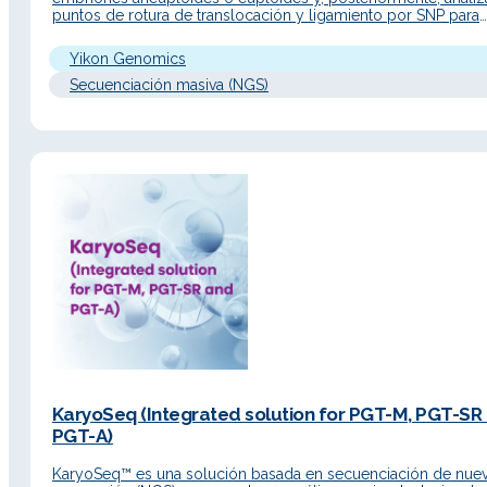
puntos de rotura de translocación y ligamiento por SNP para
diferenciar embriones euploides portadores de los no portad
Descripción Detallada Principio de funcionamiento MaReCs®
Yikon Genomics
combina la tecnología ChromSwift® con secuenciación NGS
Secuenciación masiva (NGS)
KaryoSeq (Integrated solution for PGT-M, PGT-SR
PGT-A)
KaryoSeq™ es una solución basada en secuenciación de nue