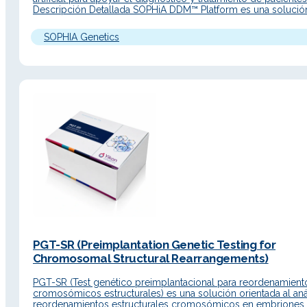
Descripción Detallada SOPHiA DDM™ Platform es una solució
avanzada para flujos de trabajo de medicina de precisión, co
interfaz renovada, acceso web y nuevas funcionalidades para
SOPHIA Genetics
acelerar el análisis de…
PGT-SR (Preimplantation Genetic Testing for
Chromosomal Structural Rearrangements)
PGT-SR (Test genético preimplantacional para reordenamient
cromosómicos estructurales) es una solución orientada al aná
reordenamientos estructurales cromosómicos en embriones