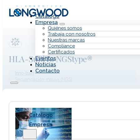
Saltar al contenido principal
Saltar al pie de página
Catálogo
Empresa
Quiénes somos
Trabaja con nosotros
Nuestras marcas
Compliance
Certificados
HLA-SuBiTo NGStype®
Eventos
Noticias
Contacto
Inno-train
Secuenciación masiva (NGS)
Catálogo
Empresa