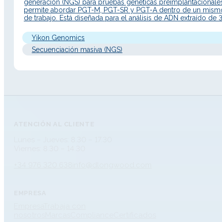
generación (NGS) para pruebas genéticas preimplantacionale
permite abordar PGT-M, PGT-SR y PGT-A dentro de un mismo
de trabajo. Está diseñada para el análisis de ADN extraído de 
células de trofoectodermo de embriones humanos en estadi
blastocisto. Descripción Detallada Principio de…
Yikon Genomics
Secuenciación masiva (NGS)
ATENCIÓN AL CLIENTE
Lunes – Jueves: 8.30 – 17.30
Viernes: 8.30 – 14.30
+34 976 320 638
info@dlongwood.com
EMPRESA
Empresa
Trabaja con
nosotros
Marcas
Compliance
Certificados