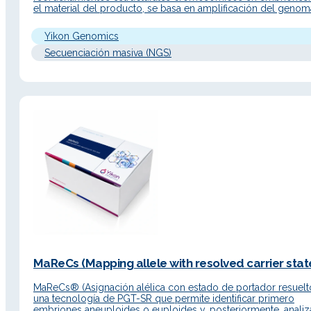
el material del producto, se basa en amplificación del genom
completo de célula única y secuenciación NGS para detectar
embriones de pacientes con anomalías cromosómicas y sele
Yikon Genomics
embriones euploides para transferencia, con el objetivo…
Secuenciación masiva (NGS)
MaReCs (Mapping allele with resolved carrier state
MaReCs® (Asignación alélica con estado de portador resuelt
una tecnología de PGT-SR que permite identificar primero
embriones aneuploides o euploides y, posteriormente, analiz