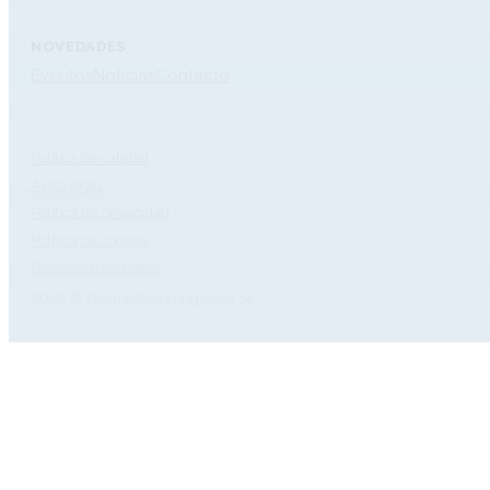
NOVEDADES
Eventos
Noticias
Contacto
Política de calidad
Aviso legal
Política de privacidad
Política de cookies
Protección de Datos
2026 © Diagnóstica Longwood SL