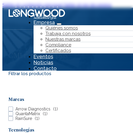
Saltar al contenido principal
Saltar al pie de página
Catálogo
Empresa
Quiénes somos
Trabaja con nosotros
Nuestras marcas
Compliance
Certificados
CMI rápida-Sepsis
Eventos
Noticias
Contacto
Filtrar los productos
Marcas
Arrow Diagnostics
(
1
)
Catálogo
QuantaMatrix
(
1
)
RainSure
(
1
)
Empresa
Tecnologías