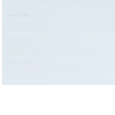
nosotros
Marcas
Compliance
Certificados
NOVEDADES
Eventos
Noticias
Contacto
Política de calidad
Aviso legal
Política de privacidad
Política de cookies
Protección de Datos
2026 © Diagnóstica Longwood SL