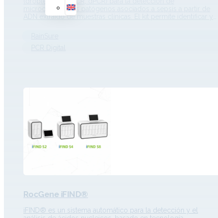
(droplet digital PCR, dPCR) para la detección de
microorganismos patógenos asociados a sepsis a partir de
ADN extraído de muestras clínicas. El kit permite identificar y
cuantificar patógenos sin requerir hemocultivo, cubriendo 21
agentes frecuentes en infecciones del torrente sanguíneo.
RainSure
Descripción Detallada Principio de…
PCR Digital
RocGene iFIND®
iFIND® es un sistema automático para la detección y el