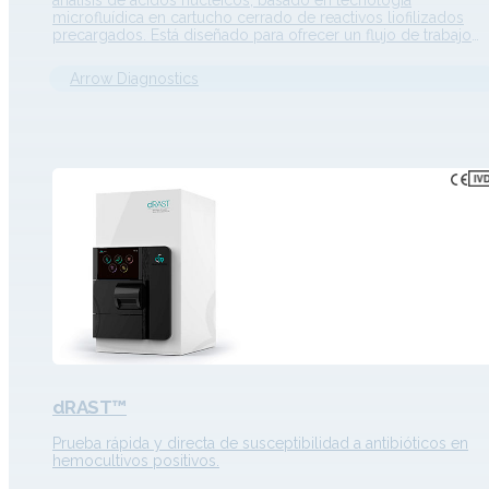
análisis de ácidos nucleicos, basado en tecnología
microfluídica en cartucho cerrado de reactivos liofilizados
precargados. Está diseñado para ofrecer un flujo de trabajo
automatizado desde la introducción de la muestra a la
obtención del resultado, simplificando el diagnóstico
Arrow Diagnostics
molecular frente a los métodos convencionales. Descripción
dRAST™
Prueba rápida y directa de susceptibilidad a antibióticos en
hemocultivos positivos.