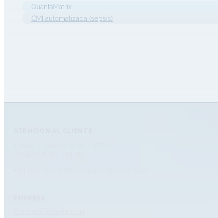
QuantaMatrix
CMI automatizada (sepsis)
ATENCIÓN AL CLIENTE
Lunes – Jueves: 8.30 – 17.30
Viernes: 8.30 – 14.30
+34 976 320 638
info@dlongwood.com
EMPRESA
Empresa
Trabaja con