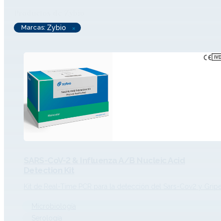
Productos de Zybio
Marcas
:
Zybio
×
SARS-CoV-2 & Influenza A/B Nucleic Acid
Detection Kit
Kit de Real-Time PCR para la detección del Sars-Cov2 y Grip
Microbiología
Serología