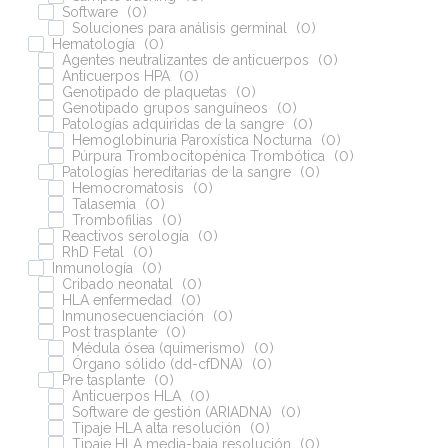
Software
(
0
)
Soluciones para análisis germinal
(
0
)
Hematología
(
0
)
Agentes neutralizantes de anticuerpos
(
0
)
Anticuerpos HPA
(
0
)
Genotipado de plaquetas
(
0
)
Genotipado grupos sanguíneos
(
0
)
Patologías adquiridas de la sangre
(
0
)
Hemoglobinuria Paroxística Nocturna
(
0
)
Púrpura Trombocitopénica Trombótica
(
0
)
Patologías hereditarias de la sangre
(
0
)
Hemocromatosis
(
0
)
Talasemia
(
0
)
Trombofilias
(
0
)
Reactivos serología
(
0
)
RhD Fetal
(
0
)
Inmunología
(
0
)
Cribado neonatal
(
0
)
HLA enfermedad
(
0
)
Inmunosecuenciación
(
0
)
Post trasplante
(
0
)
Médula ósea (quimerismo)
(
0
)
Órgano sólido (dd-cfDNA)
(
0
)
Pre tasplante
(
0
)
Anticuerpos HLA
(
0
)
Software de gestión (ARIADNA)
(
0
)
Tipaje HLA alta resolución
(
0
)
Tipaje HLA media-baja resolución
(
0
)