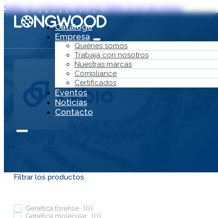
Saltar al contenido principal
Saltar al pie de página
Catálogo
Empresa
Quiénes somos
Trabaja con nosotros
Nuestras marcas
Compliance
Certificados
Eventos
Noticias
Contacto
Zybio
Filtrar los productos
Catálogo
Empresa
Genética forense
(
0
)
Genética molecular
(
0
)