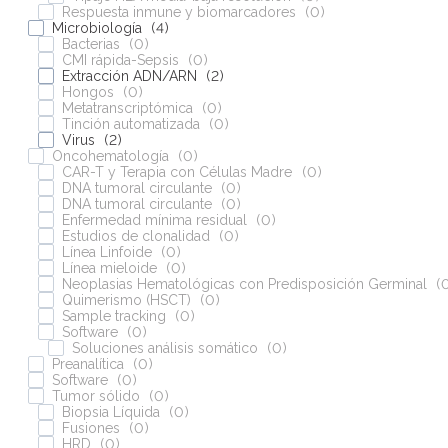
Respuesta inmune y biomarcadores
(
0
)
Microbiología
(
4
)
Bacterias
(
0
)
CMI rápida-Sepsis
(
0
)
Extracción ADN/ARN
(
2
)
Hongos
(
0
)
Metatranscriptómica
(
0
)
Tinción automatizada
(
0
)
Virus
(
2
)
Oncohematología
(
0
)
CAR-T y Terapia con Células Madre
(
0
)
DNA tumoral circulante
(
0
)
DNA tumoral circulante
(
0
)
Enfermedad mínima residual
(
0
)
Estudios de clonalidad
(
0
)
Línea Linfoide
(
0
)
Línea mieloide
(
0
)
Neoplasias Hematológicas con Predisposición Germinal
(
Quimerismo (HSCT)
(
0
)
Sample tracking
(
0
)
Software
(
0
)
Soluciones análisis somático
(
0
)
Preanalítica
(
0
)
Software
(
0
)
Tumor sólido
(
0
)
Biopsia Líquida
(
0
)
Fusiones
(
0
)
HRD
(
0
)