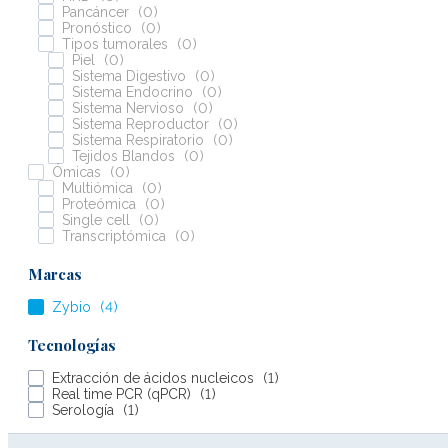
Pancáncer
(
0
)
Pronóstico
(
0
)
Tipos tumorales
(
0
)
Piel
(
0
)
Sistema Digestivo
(
0
)
Sistema Endocrino
(
0
)
Sistema Nervioso
(
0
)
Sistema Reproductor
(
0
)
Sistema Respiratorio
(
0
)
Tejidos Blandos
(
0
)
Ómicas
(
0
)
Multiómica
(
0
)
Proteómica
(
0
)
Single cell
(
0
)
Transcriptómica
(
0
)
Marcas
Zybio
(
4
)
Tecnologías
Extracción de ácidos nucleicos
(
1
)
Real time PCR (qPCR)
(
1
)
Serología
(
1
)