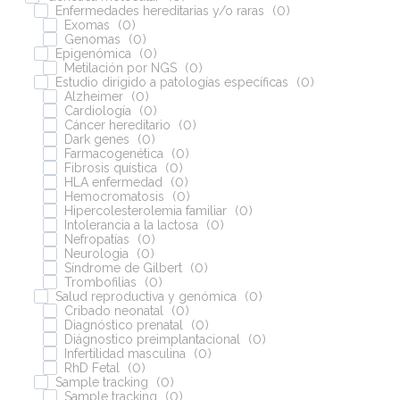
Enfermedades hereditarias y/o raras
(
0
)
Exomas
(
0
)
Quiénes somos
Genomas
(
0
)
Epigenómica
(
0
)
Metilación por NGS
(
0
)
Trabaja con nosotros
Estudio dirigido a patologías específicas
(
0
)
Alzheimer
(
0
)
Cardiología
(
0
)
Nuestras marcas
Cáncer hereditario
(
0
)
Dark genes
(
0
)
Farmacogenética
(
0
)
Compliance
Fibrosis quística
(
0
)
HLA enfermedad
(
0
)
Hemocromatosis
(
0
)
Certificados
Hipercolesterolemia familiar
(
0
)
Intolerancia a la lactosa
(
0
)
Eventos
Nefropatías
(
0
)
Neurologia
(
0
)
Noticias
Síndrome de Gilbert
(
0
)
Trombofilias
(
0
)
Contacto
Salud reproductiva y genómica
(
0
)
Cribado neonatal
(
0
)
Diagnóstico prenatal
(
0
)
Diágnostico preimplantacional
(
0
)
Infertilidad masculina
(
0
)
RhD Fetal
(
0
)
Sample tracking
(
0
)
Sample tracking
(
0
)