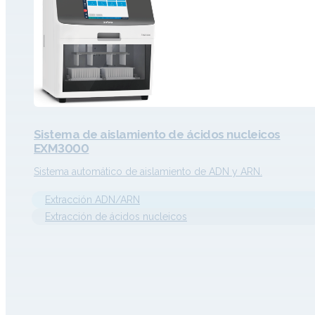
Sistema de aislamiento de ácidos nucleicos
EXM3000
Sistema automático de aislamiento de ADN y ARN.
Extracción ADN/ARN
Extracción de ácidos nucleicos