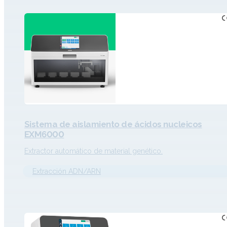
Sistema de aislamiento de ácidos nucleicos
EXM6000
Extractor automático de material genético.
Extracción ADN/ARN