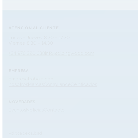
ATENCIÓN AL CLIENTE
Lunes – Jueves: 8.30 – 17.30
Viernes: 8.30 – 14.30
+34 976 320 638
info@dlongwood.com
EMPRESA
Empresa
Trabaja con
nosotros
Marcas
Compliance
Certificados
NOVEDADES
Eventos
Noticias
Contacto
Política de calidad