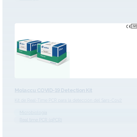
Molaccu COVID-19 Detection Kit
Kit de Real-Time PCR para la detección del Sars-Cov2
Microbiología
Real time PCR (qPCR)