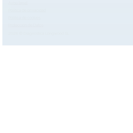
Aviso legal
Política de privacidad
Política de cookies
Protección de Datos
2026 © Diagnóstica Longwood SL