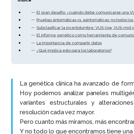
Índice
El gran desafío: ¿cuándo debe comunicarse una V
Pruebas sintomáticas vs. asintomáticas: no todos lo
Subclasificar la incertidumbre: VUS-low, VUS-mid 
El informe genético como herramienta de comunic
La importancia de compartir datos
¿Qué implica esto para los laboratorios?
La genética clínica ha avanzado de forma
Hoy podemos analizar paneles multigé
variantes estructurales y alteraci
resolución cada vez mayor.
Pero cuanto más miramos, más encontra
Y no todo lo que encontramos tiene una i