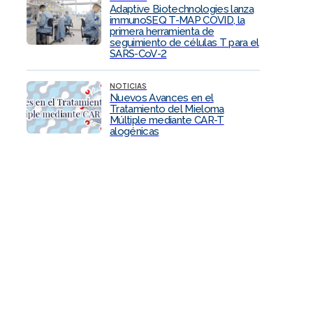
Adaptive Biotechnologies lanza
immunoSEQ T-MAP COVID, la
primera herramienta de
seguimiento de células T para el
SARS-CoV-2
NOTICIAS
Nuevos Avances en el
Tratamiento del Mieloma
Múltiple mediante CAR-T
alogénicas