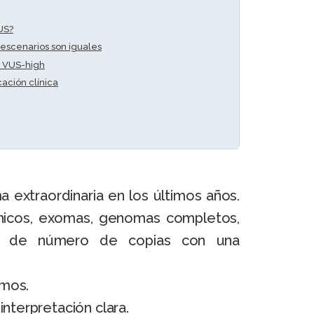
US?
s escenarios son iguales
y VUS-high
ación clínica
 extraordinaria en los últimos años.
nicos, exomas, genomas completos,
ones de número de copias con una
mos.
nterpretación clara.