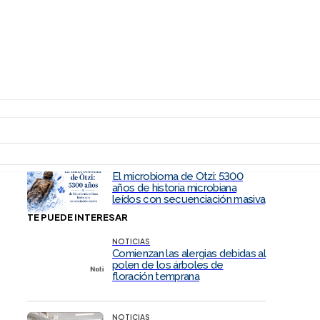
El nuevo mapa de ruta
molecular en CPNM: cómo la
NGS basada en ARN y la ciencia
española han transformado el
diagnóstico de fusiones
SIN CATEGORIZAR
Por qué la nueva clasificación de
la OMS cambia la forma de
interpretar los síndromes
genéticos tumorales
SIN CATEGORIZAR
El microbioma de Ötzi: 5300
años de historia microbiana
leídos con secuenciación masiva
TE PUEDE INTERESAR
NOTICIAS
Comienzan las alergias debidas al
polen de los árboles de
floración temprana
NOTICIAS