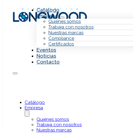
Saltar al contenido principal
Saltar al pie de página
Catálogo
Empresa
Quiénes somos
Trabaja con nosotros
Nuestras marcas
Compliance
Certificados
Eventos
Noticias
Contacto
Variantes de signif
solo detectar, sino
Catálogo
Empresa
Quiénes somos
25 DE JUNIO DE 2026
Trabaja con nosotros
Compartir en:
Nuestras marcas