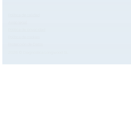
Política de calidad
Aviso legal
Política de privacidad
Política de cookies
Protección de Datos
2026 © Diagnóstica Longwood SL