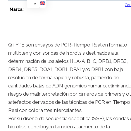
Ca
Marca:
QTYPE son ensayos de PCR-Tiempo Real en formato
multiplex y con sondas de hidrólisis destinados a la
determinación de los alelos HLA-A, B, C, DRB1, DRB3,
DRB4, DRB5, DQA1, DQB1, DPA1 y/o DPB1 con baja
resolución de forma rápida y robusta, partiendo de
cantidades bajas de ADN genómico humano, eliminando
riesgo de malinterpretación por dímeros de primers y o
artefactos derivados de las técnicas de PCR en Tiempo
Real con colorantes intercalantes.
Por su diseño de secuencia específica (SSP), las sondas
hidrólisis contribuyen también al aumento de la