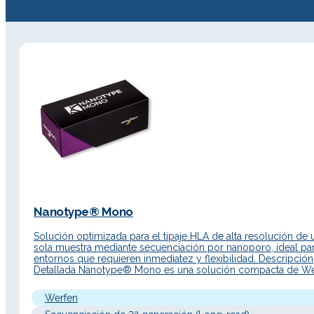
Nanotype® Mono
Solución optimizada para el tipaje HLA de alta resolución de 
sola muestra mediante secuenciación por nanoporo, ideal pa
entornos que requieren inmediatez y flexibilidad. Descripción
Detallada Nanotype® Mono es una solución compacta de We
para el tipaje HLA de alta resolución basada en tecnología de
secuenciación por nanoporo (Oxford Nanopore Technologies
Werfen
especialmente diseñada para…