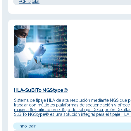
PCR Digital
HLA-SuBiTo NGStype®
Sistema de tipaje HLA de alta resolución mediante NGS que p
trabajar con múltiples plataformas de secuenciación y ofrece
máxima flexibilidad en el flujo de trabajo. Descripción Detall
SuBiTo NGStype® es una solución integral para el tipaje HLA 
resolución basada en secuenciación de nueva generación (NG
desarrollada por inno-train Diagnostik. El sistema permite…
Inno-train