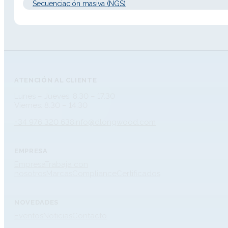
Secuenciación masiva (NGS)
ATENCIÓN AL CLIENTE
Lunes – Jueves: 8.30 – 17.30
Viernes: 8.30 – 14.30
+34 976 320 638
info@dlongwood.com
EMPRESA
Empresa
Trabaja con
nosotros
Marcas
Compliance
Certificados
NOVEDADES
Eventos
Noticias
Contacto