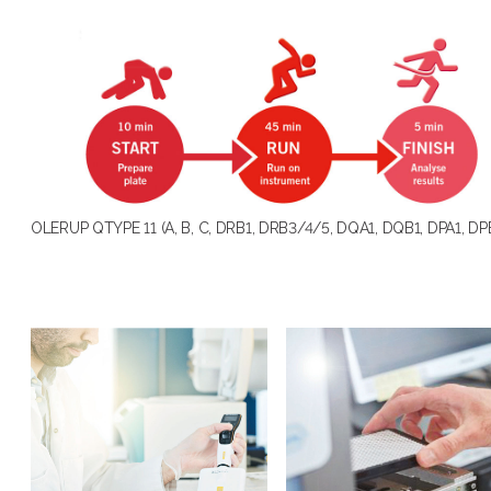
OLERUP QTYPE 11 (A, B, C, DRB1, DRB3/4/5, DQA1, DQB1, DPA1, DPB