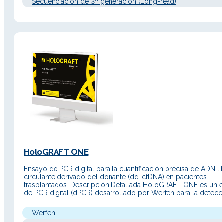
Secuenciación de 3ª generación (Long-read)
HoloGRAFT ONE
Ensayo de PCR digital para la cuantificación precisa de ADN li
circulante derivado del donante (dd-cfDNA) en pacientes
trasplantados. Descripción Detallada HoloGRAFT ONE es un 
de PCR digital (dPCR) desarrollado por Werfen para la detecc
cuantificación de ADN libre circulante derivado del donante (
derived cell-free DNA, dd-cfDNA) en plasma de pacientes
Werfen
receptores de…