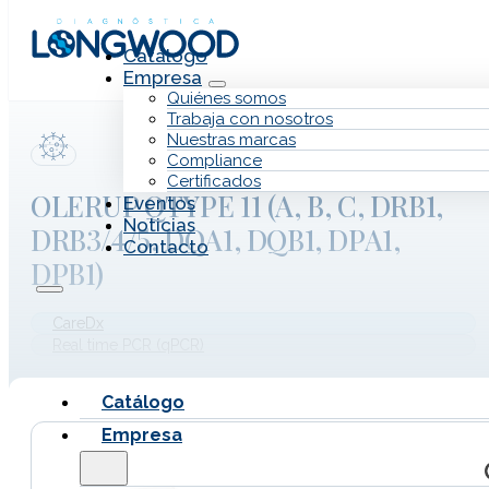
Saltar al contenido principal
Saltar al pie de página
Catálogo
Empresa
Quiénes somos
Trabaja con nosotros
Nuestras marcas
Compliance
Certificados
OLERUP QTYPE 11 (A, B, C, DRB1,
Eventos
Noticias
DRB3/4/5, DQA1, DQB1, DPA1,
Contacto
DPB1)
CareDx
Real time PCR (qPCR)
Catálogo
Empresa