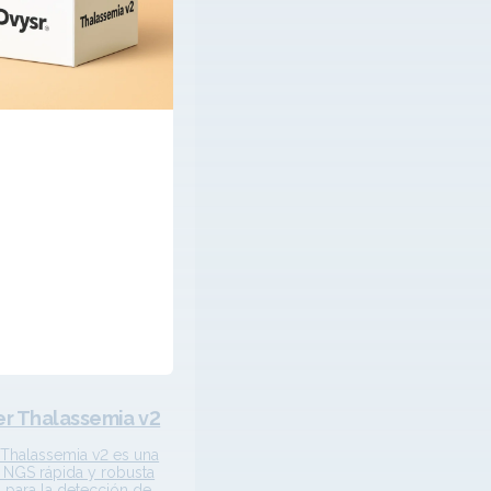
r Thalassemia v2
Thalassemia v2 es una
 NGS rápida y robusta
 para la detección de