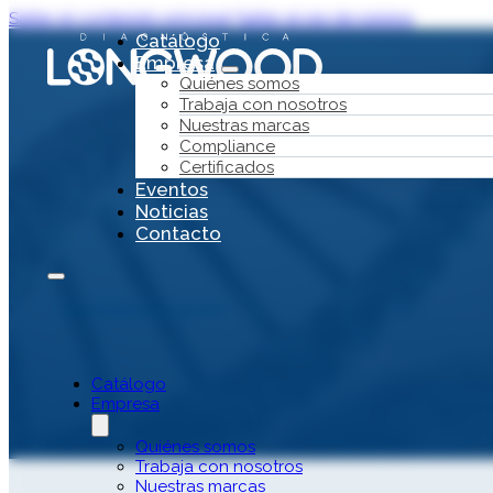
Saltar al contenido principal
Saltar al pie de página
Catálogo
Empresa
Quiénes somos
Trabaja con nosotros
Nuestras marcas
Compliance
Certificados
Eventos
Noticias
Contacto
Ver todas las áreas
Talasemi
Catálogo
Empresa
Quiénes somos
Trabaja con nosotros
Nuestras marcas