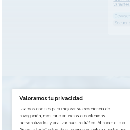
variantes
talasemia
cobertur
Devyse
genes gl
HBD, HBG
Secuenc
detecció
como mu
único (S
insercio
y variac
ATENCIÓN AL CLIENTE
Valoramos tu privacidad
Lunes – Jueves: 8.30 – 17.30
Usamos cookies para mejorar su experiencia de
Viernes: 8.30 – 14.30
navegación, mostrarle anuncios o contenidos
+34 976 320 638
info@dlongwood.com
personalizados y analizar nuestro tráfico. Al hacer clic en
“Aceptar todo” usted da su consentimiento a nuestro uso