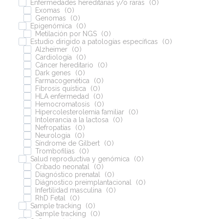
Enfermedades hereditarias y/o raras
(
0
)
Exomas
(
0
)
Genomas
(
0
)
Epigenómica
(
0
)
Metilación por NGS
(
0
)
Estudio dirigido a patologías específicas
(
0
)
Alzheimer
(
0
)
Cardiología
(
0
)
Cáncer hereditario
(
0
)
Dark genes
(
0
)
Farmacogenética
(
0
)
Fibrosis quística
(
0
)
HLA enfermedad
(
0
)
Hemocromatosis
(
0
)
Hipercolesterolemia familiar
(
0
)
Intolerancia a la lactosa
(
0
)
Nefropatías
(
0
)
Neurologia
(
0
)
Síndrome de Gilbert
(
0
)
Trombofilias
(
0
)
Salud reproductiva y genómica
(
0
)
Cribado neonatal
(
0
)
Diagnóstico prenatal
(
0
)
Diágnostico preimplantacional
(
0
)
Infertilidad masculina
(
0
)
RhD Fetal
(
0
)
Sample tracking
(
0
)
Sample tracking
(
0
)