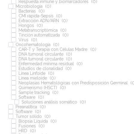
Respuesta inmune y biomarcadores
(
0
)
Microbiología
(
0
)
Bacterias
(
0
)
CMI rápida-Sepsis
(
0
)
Extracción ADN/ARN
(
0
)
Hongos
(
0
)
Metatranscriptómica
(
0
)
Tinción automatizada
(
0
)
Virus
(
0
)
Oncohematología
(
0
)
CAR-T y Terapia con Células Madre
(
0
)
DNA tumoral circulante
(
0
)
DNA tumoral circulante
(
0
)
Enfermedad mínima residual
(
0
)
Estudios de clonalidad
(
0
)
Línea Linfoide
(
0
)
Línea mieloide
(
0
)
Neoplasias Hematológicas con Predisposición Germinal
(
Quimerismo (HSCT)
(
0
)
Sample tracking
(
0
)
Software
(
0
)
Soluciones análisis somático
(
0
)
Preanalítica
(
0
)
Software
(
0
)
Tumor sólido
(
0
)
Biopsia Líquida
(
0
)
Fusiones
(
0
)
HRD
(
0
)