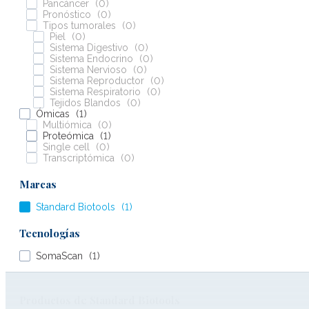
Pancáncer
(
0
)
Pronóstico
(
0
)
Tipos tumorales
(
0
)
Piel
(
0
)
Sistema Digestivo
(
0
)
Sistema Endocrino
(
0
)
Sistema Nervioso
(
0
)
Sistema Reproductor
(
0
)
Sistema Respiratorio
(
0
)
Tejidos Blandos
(
0
)
Ómicas
(
1
)
Multiómica
(
0
)
Proteómica
(
1
)
Single cell
(
0
)
Transcriptómica
(
0
)
Marcas
Standard Biotools
(
1
)
Tecnologías
SomaScan
(
1
)
Productos de Standard Biotools