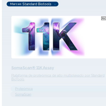
Marcas
:
Standard Biotools
×
SomaScan® 11K Assay
Plataforma de proteómica de alto multiplexado por Standard
BioTools
Proteómica
SomaScan