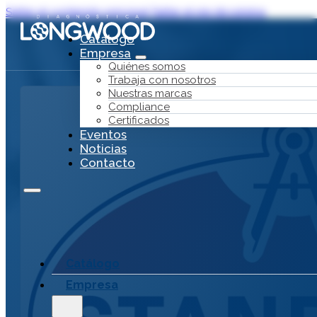
Saltar al contenido principal
Saltar al pie de página
Catálogo
Empresa
Quiénes somos
Trabaja con nosotros
Nuestras marcas
Compliance
Certificados
Eventos
Noticias
Contacto
Catálogo
Empresa