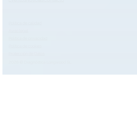
Eventos
Noticias
Contacto
Política de calidad
Aviso legal
Política de privacidad
Política de cookies
Protección de Datos
2026 © Diagnóstica Longwood SL