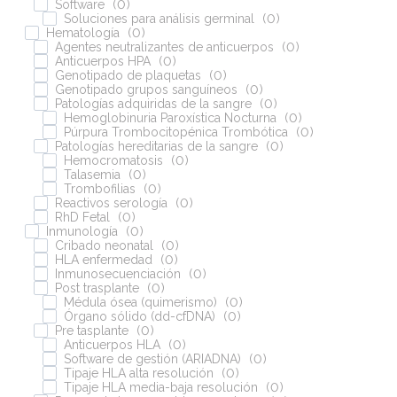
Software
(
0
)
Soluciones para análisis germinal
(
0
)
Hematología
(
0
)
Agentes neutralizantes de anticuerpos
(
0
)
Anticuerpos HPA
(
0
)
Genotipado de plaquetas
(
0
)
Genotipado grupos sanguíneos
(
0
)
Patologías adquiridas de la sangre
(
0
)
Hemoglobinuria Paroxística Nocturna
(
0
)
Púrpura Trombocitopénica Trombótica
(
0
)
Patologías hereditarias de la sangre
(
0
)
Hemocromatosis
(
0
)
Talasemia
(
0
)
Trombofilias
(
0
)
Reactivos serología
(
0
)
RhD Fetal
(
0
)
Inmunología
(
0
)
Cribado neonatal
(
0
)
HLA enfermedad
(
0
)
Inmunosecuenciación
(
0
)
Post trasplante
(
0
)
Médula ósea (quimerismo)
(
0
)
Órgano sólido (dd-cfDNA)
(
0
)
Pre tasplante
(
0
)
Anticuerpos HLA
(
0
)
Software de gestión (ARIADNA)
(
0
)
Tipaje HLA alta resolución
(
0
)
Tipaje HLA media-baja resolución
(
0
)