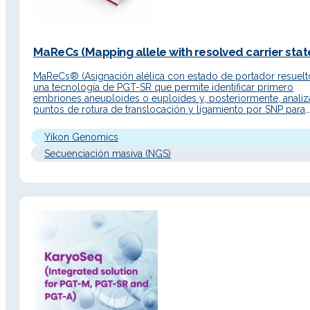
MaReCs (Mapping allele with resolved carrier state
MaReCs® (Asignación alélica con estado de portador resuelt
una tecnología de PGT-SR que permite identificar primero
embriones aneuploides o euploides y, posteriormente, analiz
puntos de rotura de translocación y ligamiento por SNP para
diferenciar embriones euploides portadores de los no portad
Descripción Detallada Principio de funcionamiento MaReCs®
Yikon Genomics
combina la tecnología ChromSwift® con secuenciación NGS
Secuenciación masiva (NGS)