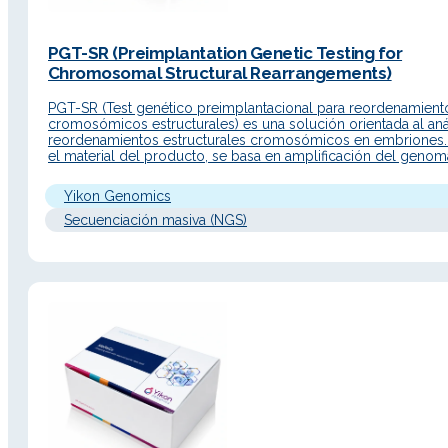
PGT-SR (Preimplantation Genetic Testing for
Chromosomal Structural Rearrangements)
PGT-SR (Test genético preimplantacional para reordenamient
cromosómicos estructurales) es una solución orientada al aná
reordenamientos estructurales cromosómicos en embriones
el material del producto, se basa en amplificación del genom
completo de célula única y secuenciación NGS para detectar
embriones de pacientes con anomalías cromosómicas y sele
Yikon Genomics
embriones euploides para transferencia, con el objetivo…
Secuenciación masiva (NGS)