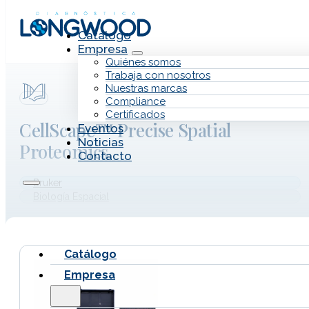
Saltar al contenido principal
Saltar al pie de página
Catálogo
Empresa
Quiénes somos
Trabaja con nosotros
Nuestras marcas
Compliance
Certificados
CellScape™ Precise Spatial
Eventos
Noticias
Proteomics
Contacto
Bruker
Biología Espacial
Catálogo
Empresa