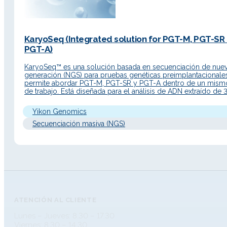
KaryoSeq (Integrated solution for PGT-M, PGT-SR
PGT-A)
KaryoSeq™ es una solución basada en secuenciación de nue
generación (NGS) para pruebas genéticas preimplantacionale
permite abordar PGT-M, PGT-SR y PGT-A dentro de un mismo
de trabajo. Está diseñada para el análisis de ADN extraído de 
células de trofoectodermo de embriones humanos en estadi
blastocisto. Descripción Detallada Principio de…
Yikon Genomics
Secuenciación masiva (NGS)
ATENCIÓN AL CLIENTE
Lunes – Jueves: 8.30 – 17.30
Viernes: 8.30 – 14.30