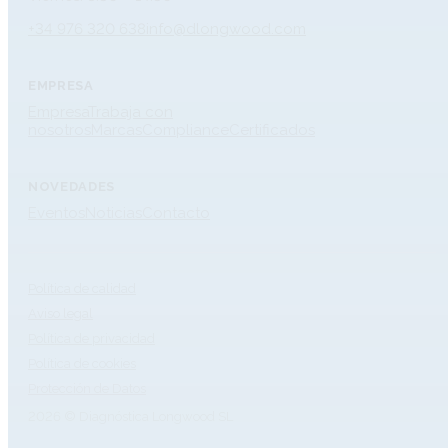
+34 976 320 638
info@dlongwood.com
EMPRESA
Empresa
Trabaja con
nosotros
Marcas
Compliance
Certificados
NOVEDADES
Eventos
Noticias
Contacto
Política de calidad
Aviso legal
Política de privacidad
Política de cookies
Protección de Datos
2026 © Diagnóstica Longwood SL