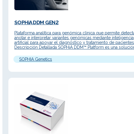
SOPHiA DDM GEN2
Plataforma analítica para genómica clínica que permite detecta
anotar e interpretar variantes genómicas mediante inteligencia
artificial para apoyar el diagnóstico y tratamiento de pacientes
Descripción Detallada SOPHiA DDM™ Platform es una solució
avanzada para flujos de trabajo de medicina de precisión, co
interfaz renovada, acceso web y nuevas funcionalidades para
SOPHIA Genetics
acelerar el análisis de…