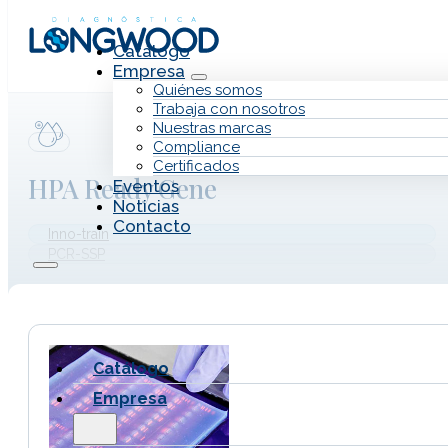
Saltar al contenido principal
Saltar al pie de página
Catálogo
Empresa
Quiénes somos
Trabaja con nosotros
Nuestras marcas
Compliance
Certificados
HPA Ready Gene
Eventos
Noticias
Contacto
Inno-train
PCR-SSP
Catálogo
Empresa