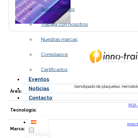
Quiénes somos
Trabaja con nosotros
Nuestras marcas
Compliance
Certificados
Eventos
Genotipado de plaquetas, Hematol
Noticias
Área:
Contacto
PCR-
Tecnología:
Inno-t
Marca: