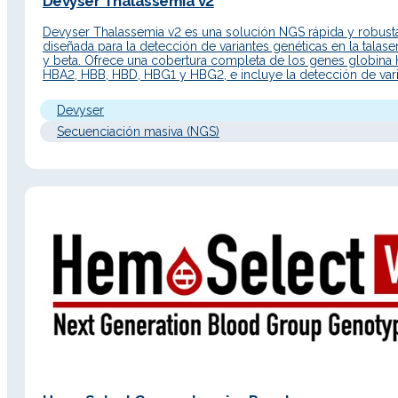
Devyser Thalassemia v2
Devyser Thalassemia v2 es una solución NGS rápida y robust
diseñada para la detección de variantes genéticas en la talase
y beta. Ofrece una cobertura completa de los genes globina
HBA2, HBB, HBD, HBG1 y HBG2, e incluye la detección de var
comunes como mutaciones de nucleótido único (SNV),
inserciones/deleciones (Indels) y variaciones…
Devyser
Secuenciación masiva (NGS)