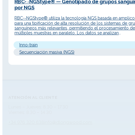
RBC- ‑NGStype® — Genotipado de grupos sanguí
por NGS
RBC-‑NGStype® utiliza la tecnología NGS basada en amplic
para una tipificación de alta resolución de los sistemas de gr
sanguíneos más relevantes, permitiendo el procesamiento de
múltiples muestras en paralelo. Los datos se analizan
automáticamente con el software NGStype®, que alinea las le
contra una base de datos de alelos basada en los registros d
Inno-train
Secuenciación masiva (NGS)
ATENCIÓN AL CLIENTE
Lunes – Jueves: 8.30 – 17.30
Viernes: 8.30 – 14.30
+34 976 320 638
info@dlongwood.com