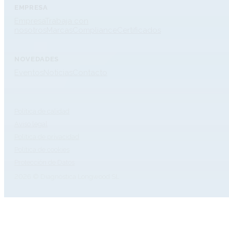
EMPRESA
Empresa
Trabaja con
nosotros
Marcas
Compliance
Certificados
NOVEDADES
Eventos
Noticias
Contacto
Política de calidad
Aviso legal
Política de privacidad
Política de cookies
Protección de Datos
2026 © Diagnóstica Longwood SL