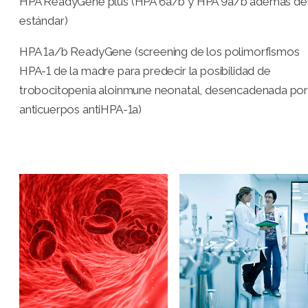
HPA ReadyGene plus (HPA 6a/b y HPA 9a/b además de
estándar)
HPA 1a/b ReadyGene (screening de los polimorfismos
HPA-1 de la madre para predecir la posibilidad de
trobocitopenia aloinmune neonatal, desencadenada po
anticuerpos antiHPA-1a)