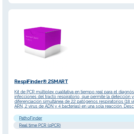
RespiFinder® 2SMART
Kit de PCR múltiplex cualitativa en tiempo real para el diagnó
infecciones del tracto respiratorio, que permite la detección y
diferenciación simultánea de 22 patógenos respiratorios (18 v
ARN, 2 virus de ADN y 4 bacterias) en una sola reacción. Desc
del Producto El kit RespiFinder® 2SMART es una prueba cuali
de diagnóstico…
PathoFinder
Real time PCR (qPCR)