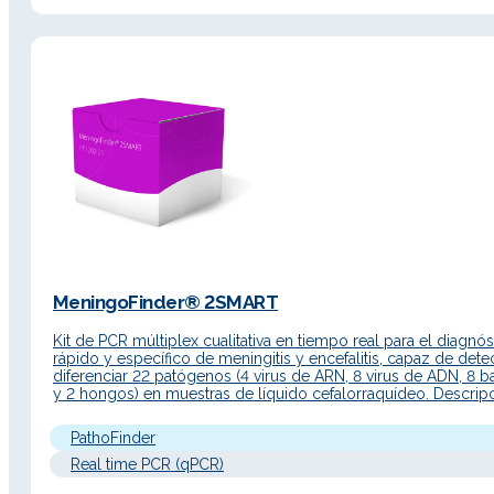
MeningoFinder® 2SMART
Kit de PCR múltiplex cualitativa en tiempo real para el diagnós
rápido y específico de meningitis y encefalitis, capaz de dete
diferenciar 22 patógenos (4 virus de ARN, 8 virus de ADN, 8 ba
y 2 hongos) en muestras de líquido cefalorraquídeo. Descrip
Producto El kit MeningoFinder® 2SMART es una prueba cualit
de…
PathoFinder
Real time PCR (qPCR)