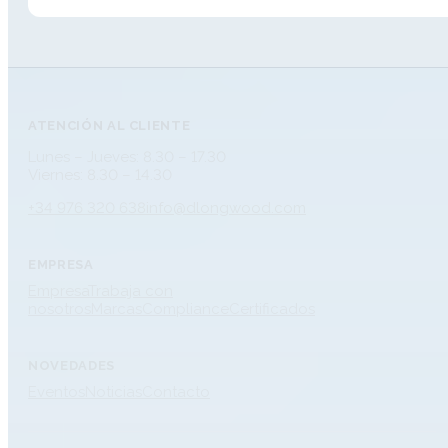
ATENCIÓN AL CLIENTE
Lunes – Jueves: 8.30 – 17.30
Viernes: 8.30 – 14.30
+34 976 320 638
info@dlongwood.com
EMPRESA
Empresa
Trabaja con
nosotros
Marcas
Compliance
Certificados
NOVEDADES
Eventos
Noticias
Contacto