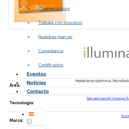
Quiénes somos
Trabaja con nosotros
Nuestras marcas
Compliance
Certificados
Eventos
Metatranscriptómica, Microbiol
Noticias
Área:
Contacto
Secuenciación masiva (
Tecnología:
Illu
Marca: