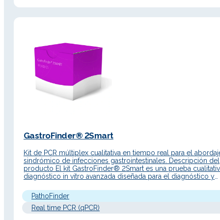
GastroFinder® 2Smart
Kit de PCR múltiplex cualitativa en tiempo real para el abordaj
sindrómico de infecciones gastrointestinales. Descripción del
producto El kit GastroFinder® 2Smart es una prueba cualitati
diagnóstico in vitro avanzada diseñada para el diagnóstico y
abordaje sindrómico rápido de las infecciones gastrointestina
diseño múltiplex de alto rendimiento permite la identificación
PathoFinder
simultánea de 18…
Real time PCR (qPCR)