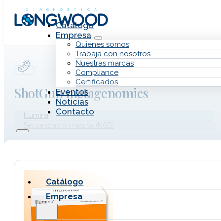
Saltar al contenido principal
Saltar al pie de página
Catálogo
Empresa
Quiénes somos
Trabaja con nosotros
Nuestras marcas
Compliance
Certificados
ShotGun metagenomics
Eventos
Noticias
Contacto
Illumina
Secuenciación masiva (NGS)
Catálogo
Empresa