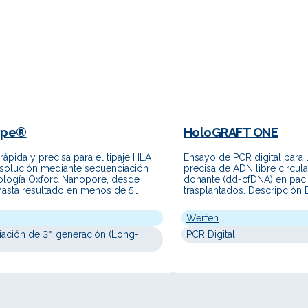
ype®
HoloGRAFT ONE
rápida y precisa para el tipaje HLA
Ensayo de PCR digital para l
esolución mediante secuenciación
precisa de ADN libre circul
ología Oxford Nanopore, desde
donante (dd-cfDNA) en pac
hasta resultado en menos de 5
trasplantados. Descripción 
escripción Detallada Nanotype® es
HoloGRAFT ONE es un ensay
ión integral de Werfen para el tipaje
(dPCR) desarrollado por We
Werfen
ta resolución basada en tecnología
detección y cuantificación 
nciación por nanoporo (Oxford
ación de 3ª generación (Long-
circulante derivado del don
PCR Digital
 Technologies). Diseñada para
derived cell-free DNA, dd-
de pacientes receptores de