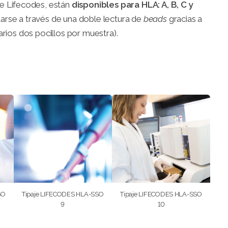
e Lifecodes, están
disponibles para HLA: A, B, C y
tarse a través de una doble lectura de
beads
gracias a
arios dos pocillos por muestra).
SO
Tipaje LIFECODES HLA-SSO
Tipaje LIFECODES HLA-SSO
9
10