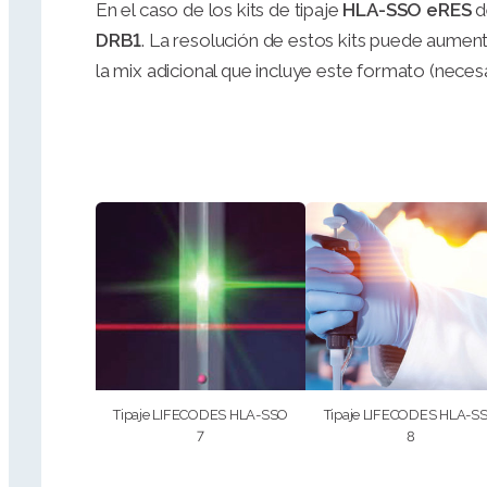
En el caso de los kits de tipaje
HLA-SSO eRES
d
DRB1
. La resolución de estos kits puede aumen
la mix adicional que incluye este formato (neces
Tipaje LIFECODES HLA-SSO
Tipaje LIFECODES HLA-S
7
8