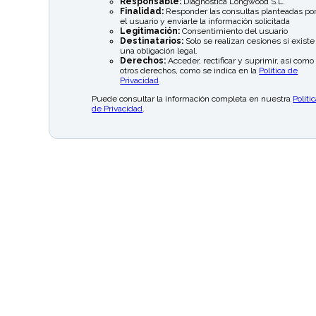
Responsable:
Diagnóstica Longwood S.L.
Finalidad:
Responder las consultas planteadas po
el usuario y enviarle la información solicitada
Legitimación:
Consentimiento del usuario
Destinatarios:
Solo se realizan cesiones si existe
una obligación legal.
Derechos:
Acceder, rectificar y suprimir, así como
otros derechos, como se indica en la
Política de
Privacidad
Puede consultar la información completa en nuestra
Políti
de Privacidad
.