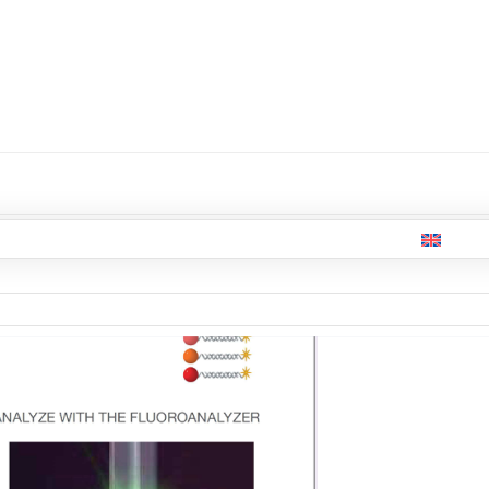
y
II
de un locus específico que
están presentes
en una
ogía Luminex® xMAP®.