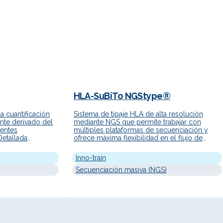
HLA-SuBiTo NGStype®
a cuantificación
Sistema de tipaje HLA de alta resolución
ante derivado del
mediante NGS que permite trabajar con
ientes
múltiples plataformas de secuenciación y
Detallada
ofrece máxima flexibilidad en el flujo de
o de PCR digital
trabajo. Descripción Detallada HLA-SuBiTo
rfen para la
NGStype® es una solución integral para el
Inno-train
de ADN libre
tipaje HLA de alta resolución basada en
ante (donor-
secuenciación de nueva generación (NGS),
Secuenciación masiva (NGS)
cfDNA) en plasma
desarrollada por inno-train Diagnostik. El
…
sistema permite…