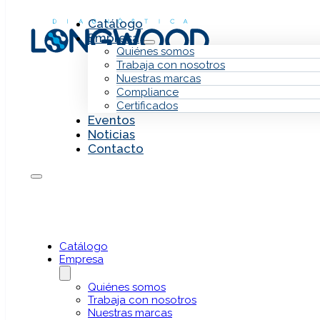
Saltar al contenido principal
Saltar al pie de página
Catálogo
Empresa
Quiénes somos
Trabaja con nosotros
Nuestras marcas
Compliance
Certificados
Eventos
Noticias
Contacto
Werfen
Luminex
Catálogo
Empresa
Quiénes somos
Trabaja con nosotros
El kit
LIFECODES
para
tipaje HLA-SSO
(Sequenc
Nuestras marcas