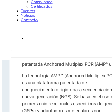
Compliance
Certificados
DESCRIPCIÓN GENERAL
Eventos
Noticias
Contacto
El panel VariantPlex ™ Complete Solid Tumo
un panel diseñado para secuenciación de
nueva generación (NGS) a partir de ADN
genómico, basado en la tecnología
VARIANTPlex™, utilizando la tecnología
patentada Anchored Multiplex PCR (AMP™).
La tecnología AMP™ (Anchored Multiplex P
es una plataforma patentada de
enriquecimiento dirigido para secuenciació
nueva generación (NGS). Se basa en el uso 
primers unidireccionales específicos de gen
(GSPs) y adaptadores moleculares con