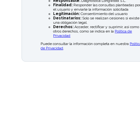
Responsable:
Diagnóstica Longwood S.L.
Finalidad:
Responder las consultas planteadas po
el usuario y enviarle la información solicitada
Legitimación:
Consentimiento del usuario
Destinatarios:
Solo se realizan cesiones si existe
una obligación legal.
Derechos:
Acceder, rectificar y suprimir, así como
otros derechos, como se indica en la
Política de
Privacidad
Puede consultar la información completa en nuestra
Políti
de Privacidad
.