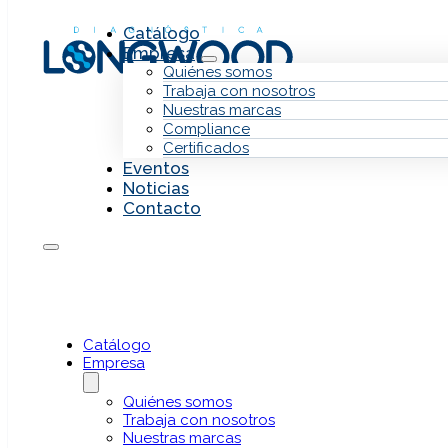
Saltar al contenido principal
Saltar al pie de página
Catálogo
Empresa
Quiénes somos
Trabaja con nosotros
Nuestras marcas
Compliance
Certificados
Eventos
Noticias
Contacto
Var
Archer Dx
Secuenciación masiva (NGS)
Catálogo
Empresa
Quiénes somos
Trabaja con nosotros
Nuestras marcas