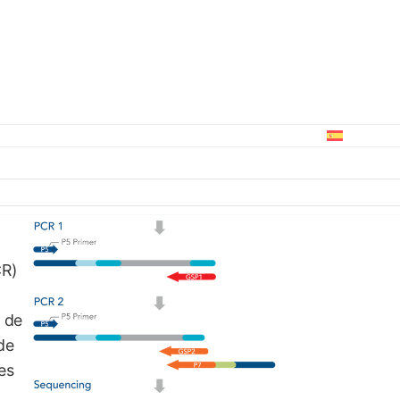
r es
CR)
n de
de
es