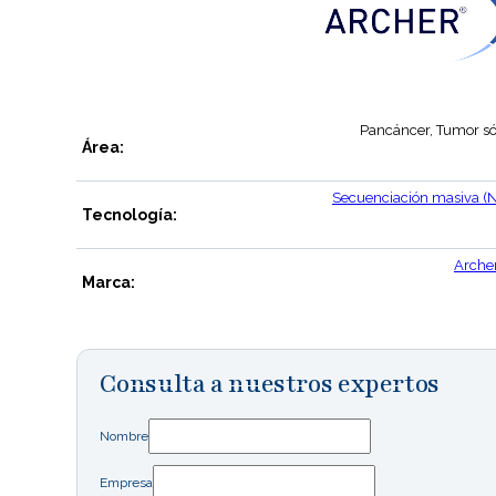
Pancáncer, Tumor só
Área:
Secuenciación masiva (
Tecnología:
Arche
Marca:
Consulta a nuestros expertos
Nombre
Empresa