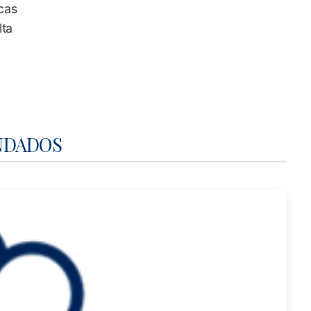
icas
lta
NDADOS