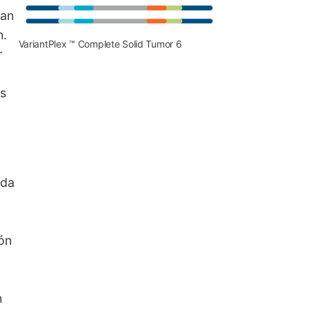
gan
n.
VariantPlex ™ Complete Solid Tumor 6
r
a
es
ida
ón
n