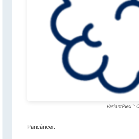
VariantPlex ™ 
Pancáncer.