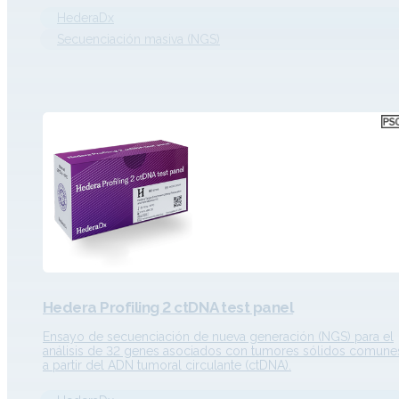
separadamente. Detecta SNVs, Indels, CNVs, fusiones, variant
HederaDx
estructurales…
Secuenciación masiva (NGS)
Hedera Profiling 2 ctDNA test panel
Ensayo de secuenciación de nueva generación (NGS) para el
análisis de 32 genes asociados con tumores sólidos comune
a partir del ADN tumoral circulante (ctDNA).