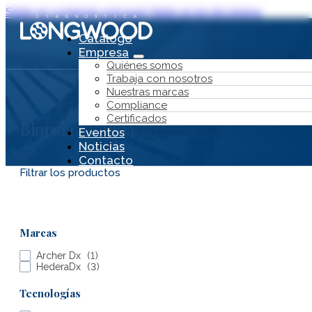
Saltar al contenido principal
Saltar al pie de página
Catálogo
Empresa
Quiénes somos
Trabaja con nosotros
Nuestras marcas
Compliance
Certificados
Biopsia Líquida
Eventos
Noticias
Contacto
Filtrar los productos
Marcas
Archer Dx
(
1
)
Catálogo
HederaDx
(
3
)
Empresa
Tecnologías