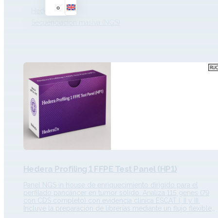
de inestabilidad microsatelital (MSI). Descripción Detallada
HederaDx
Principio de funcionamiento…
Secuenciación masiva (NGS)
Hedera Profiling 1 FFPE Test Panel (HP1)
Panel NGS in house de enriquecimiento dirigido para el
perfilado pancáncer en tumor sólido. Analiza 115 genes (79
con CDS completo) con evidencia clínica ESCAT I, II y III.
Incluye la preparación de librerías mediante un flujo flexible
que permite procesar muestras FFPE y cfDNA conjunta o