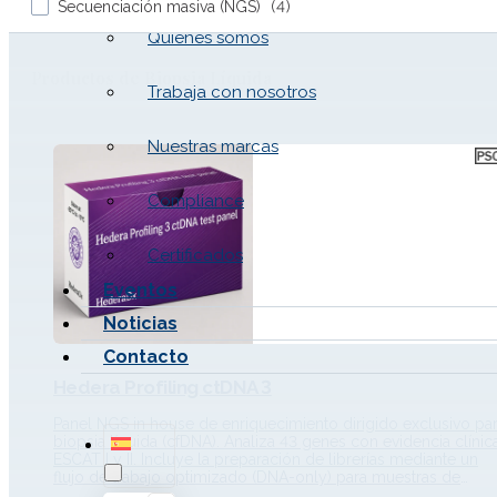
Secuenciación masiva (NGS)
(
4
)
Quiénes somos
Productos de Biopsia Líquida
Trabaja con nosotros
Nuestras marcas
Compliance
Certificados
Eventos
Noticias
Contacto
Hedera Profiling ctDNA 3
Panel NGS in house de enriquecimiento dirigido exclusivo pa
biopsia líquida (cfDNA). Analiza 43 genes con evidencia clínic
ESCAT I y II. Incluye la preparación de librerías mediante un
flujo de trabajo optimizado (DNA-only) para muestras de
plasma. Detecta SNVs, Indels, CNVs, fusiones y 36 marcadore