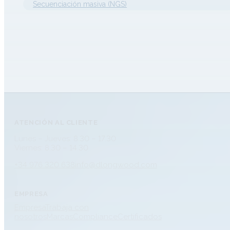
Secuenciación masiva (NGS)
ATENCIÓN AL CLIENTE
Lunes – Jueves: 8.30 – 17.30
Viernes: 8.30 – 14.30
+34 976 320 638
info@dlongwood.com
EMPRESA
Empresa
Trabaja con
nosotros
Marcas
Compliance
Certificados