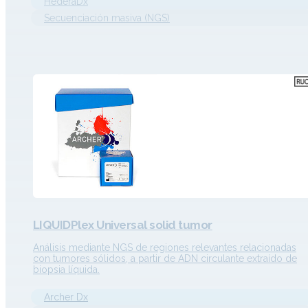
HederaDx
Secuenciación masiva (NGS)
LIQUIDPlex Universal solid tumor
Análisis mediante NGS de regiones relevantes relacionadas
con tumores sólidos, a partir de ADN circulante extraído de
biopsia líquida.
Archer Dx