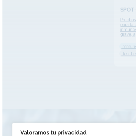
SPOT-
Pruebas
para la
inmunod
grave, 
ligada 
enferme
Immun
muscula
Real t
ATENCIÓN AL CLIENTE
Valoramos tu privacidad