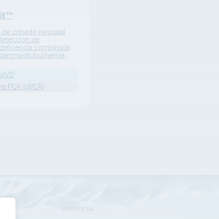
it™
 de cribado neonatal
 detección de
eficiencia combinada
agammaglobulinemia
al cromosoma X o
dad de Bruton y atrofia
oIVD
r espinal.
ime PCR (qPCR)
EMPRESA