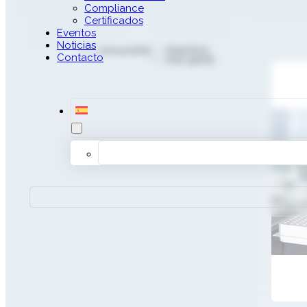
Compliance
Productos
Certificados
Cribado
Marcas
Tecnologías
Eventos
neonatal
Noticias
Real time
ImmunoIVD
Contacto
PCR (qPCR)