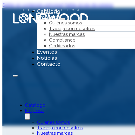
Saltar al contenido principal
Saltar al pie de página
Catálogo
Empresa
Quiénes somos
Trabaja con nosotros
Nuestras marcas
Compliance
Certificados
Eventos
Noticias
Contacto
Ver todas las áreas
Cribado 
Catálogo
Empresa
Quiénes somos
Trabaja con nosotros
Nuestras marcas