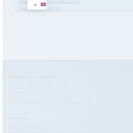
Blackhills Diagnostic Resources
una reducción en la enzima…
Real time PCR (qPCR)
ATENCIÓN AL CLIENTE
Lunes – Jueves: 8.30 – 17.30
Viernes: 8.30 – 14.30
+34 976 320 638
info@dlongwood.com
EMPRESA
Empresa
Trabaja con
nosotros
Marcas
Compliance
Certificados