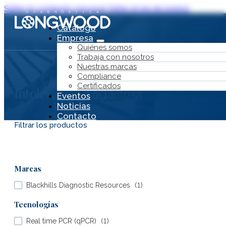
Saltar al contenido principal
Saltar al pie de página
Catálogo
Empresa
Quiénes somos
Trabaja con nosotros
Nuestras marcas
Compliance
Certificados
Intolerancia a la lactosa
Eventos
Noticias
Contacto
Filtrar los productos
Marcas
Blackhills Diagnostic Resources
(
1
)
Catálogo
Empresa
Tecnologías
Real time PCR (qPCR)
(
1
)