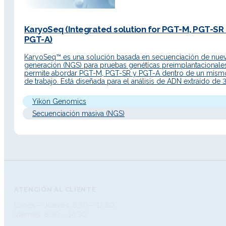
KaryoSeq (Integrated solution for PGT-M, PGT-SR
PGT-A)
KaryoSeq™ es una solución basada en secuenciación de nue
generación (NGS) para pruebas genéticas preimplantacionale
permite abordar PGT-M, PGT-SR y PGT-A dentro de un mismo
de trabajo. Está diseñada para el análisis de ADN extraído de 
células de trofoectodermo de embriones humanos en estadi
blastocisto. Descripción Detallada Principio de…
Yikon Genomics
Secuenciación masiva (NGS)
ATENCIÓN AL CLIENTE
Lunes – Jueves: 8.30 – 17.30
Viernes: 8.30 – 14.30