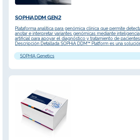
SOPHiA DDM GEN2
Plataforma analítica para genómica clínica que permite detecta
anotar e interpretar variantes genómicas mediante inteligencia
artificial para apoyar el diagnóstico y tratamiento de pacientes
Descripción Detallada SOPHiA DDM™ Platform es una solució
avanzada para flujos de trabajo de medicina de precisión, co
interfaz renovada, acceso web y nuevas funcionalidades para
SOPHIA Genetics
acelerar el análisis de…