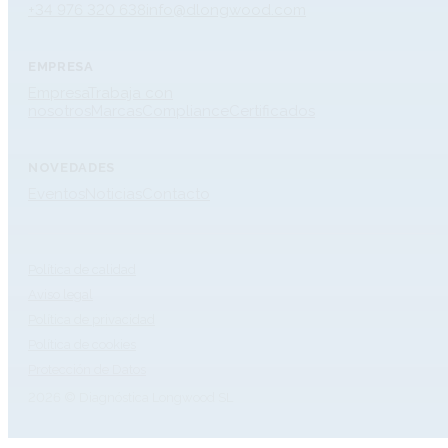
+34 976 320 638
info@dlongwood.com
EMPRESA
Empresa
Trabaja con
nosotros
Marcas
Compliance
Certificados
NOVEDADES
Eventos
Noticias
Contacto
Política de calidad
Aviso legal
Política de privacidad
Política de cookies
Protección de Datos
2026 © Diagnóstica Longwood SL