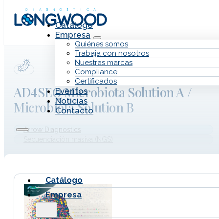
Saltar al contenido principal
Saltar al pie de página
Catálogo
Empresa
Quiénes somos
Trabaja con nosotros
Nuestras marcas
Compliance
Certificados
AD4SEQ Microbiota Solution A /
Eventos
Noticias
Microbiota Solution B
Contacto
Arrow Diagnostics
Secuenciación masiva (NGS)
Catálogo
Empresa