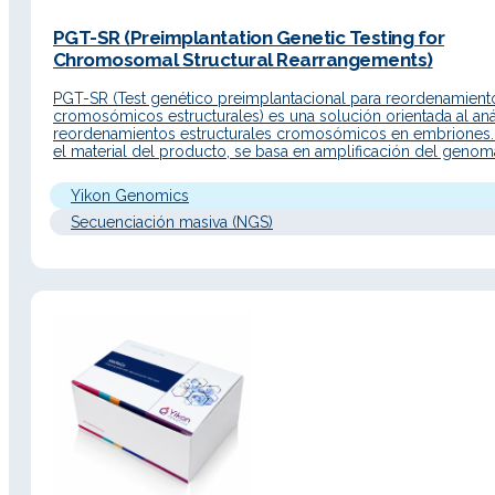
PGT-SR (Preimplantation Genetic Testing for
Chromosomal Structural Rearrangements)
PGT-SR (Test genético preimplantacional para reordenamient
cromosómicos estructurales) es una solución orientada al aná
reordenamientos estructurales cromosómicos en embriones
el material del producto, se basa en amplificación del genom
completo de célula única y secuenciación NGS para detectar
embriones de pacientes con anomalías cromosómicas y sele
Yikon Genomics
embriones euploides para transferencia, con el objetivo…
Secuenciación masiva (NGS)