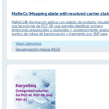
MaReCs (Mapping allele with resolved carrier state
MaReCs® (Asignación alélica con estado de portador resuelt
una tecnología de PGT-SR que permite identificar primero
embriones aneuploides o euploides y, posteriormente, analiz
puntos de rotura de translocación y ligamiento por SNP para
diferenciar embriones euploides portadores de los no portad
Descripción Detallada Principio de funcionamiento MaReCs®
Yikon Genomics
combina la tecnología ChromSwift® con secuenciación NGS
Secuenciación masiva (NGS)