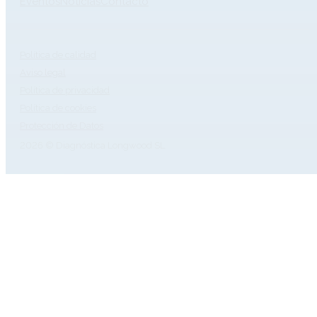
Eventos
Noticias
Contacto
Política de calidad
Aviso legal
Política de privacidad
Política de cookies
Protección de Datos
2026 © Diagnóstica Longwood SL