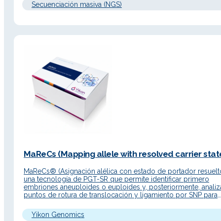
Secuenciación masiva (NGS)
MaReCs (Mapping allele with resolved carrier state
MaReCs® (Asignación alélica con estado de portador resuelt
una tecnología de PGT-SR que permite identificar primero
embriones aneuploides o euploides y, posteriormente, analiz
puntos de rotura de translocación y ligamiento por SNP para
diferenciar embriones euploides portadores de los no portad
Descripción Detallada Principio de funcionamiento MaReCs®
Yikon Genomics
combina la tecnología ChromSwift® con secuenciación NGS