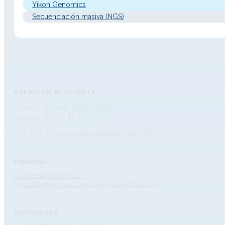
blastocisto. Descripción Detallada Principio de…
Yikon Genomics
Secuenciación masiva (NGS)
ATENCIÓN AL CLIENTE
Lunes – Jueves: 8.30 – 17.30
Viernes: 8.30 – 14.30
+34 976 320 638
info@dlongwood.com
EMPRESA
Empresa
Trabaja con
nosotros
Marcas
Compliance
Certificados
NOVEDADES