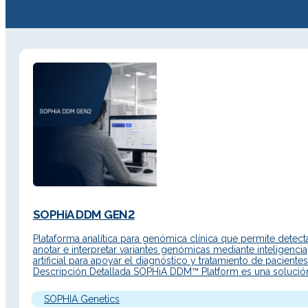
SOPHiA DDM GEN2
Plataforma analítica para genómica clínica que permite detecta
anotar e interpretar variantes genómicas mediante inteligencia
artificial para apoyar el diagnóstico y tratamiento de pacientes
Descripción Detallada SOPHiA DDM™ Platform es una solució
avanzada para flujos de trabajo de medicina de precisión, co
interfaz renovada, acceso web y nuevas funcionalidades para
SOPHIA Genetics
acelerar el análisis de…