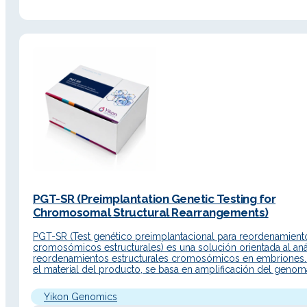
PGT-SR (Preimplantation Genetic Testing for
Chromosomal Structural Rearrangements)
PGT-SR (Test genético preimplantacional para reordenamient
cromosómicos estructurales) es una solución orientada al aná
reordenamientos estructurales cromosómicos en embriones
el material del producto, se basa en amplificación del genom
completo de célula única y secuenciación NGS para detectar
embriones de pacientes con anomalías cromosómicas y sele
Yikon Genomics
embriones euploides para transferencia, con el objetivo…