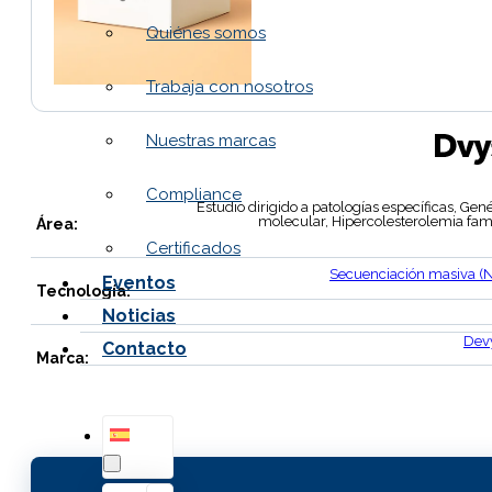
Quiénes somos
Trabaja con nosotros
Nuestras marcas
Compliance
Estudio dirigido a patologías específicas, Gen
molecular, Hipercolesterolemia fami
Área:
Certificados
Secuenciación masiva (
Eventos
Tecnología:
Noticias
Dev
Contacto
Marca: