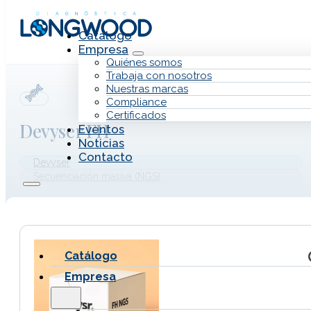
Saltar al contenido principal
Saltar al pie de página
Catálogo
Empresa
Quiénes somos
Trabaja con nosotros
Nuestras marcas
Compliance
Certificados
Devyser FH
Eventos
Noticias
Contacto
Devyser
Secuenciación masiva (NGS)
Catálogo
Empresa