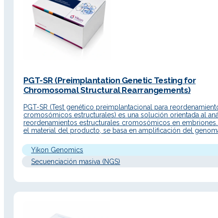
PGT-SR (Preimplantation Genetic Testing for
Chromosomal Structural Rearrangements)
PGT-SR (Test genético preimplantacional para reordenamient
cromosómicos estructurales) es una solución orientada al aná
reordenamientos estructurales cromosómicos en embriones
el material del producto, se basa en amplificación del genom
completo de célula única y secuenciación NGS para detectar
embriones de pacientes con anomalías cromosómicas y sele
Yikon Genomics
embriones euploides para transferencia, con el objetivo…
Secuenciación masiva (NGS)