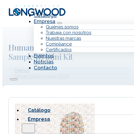
Saltar al contenido principal
Saltar al pie de página
Catálogo
Empresa
Quiénes somos
Trabaja con nosotros
Nuestras marcas
Compliance
Human Sample ID Kit y Human
Certificados
Sample ID mini Kit
Eventos
Noticias
Contacto
Pxlence
Secuenciación masiva (NGS)
Catálogo
Empresa