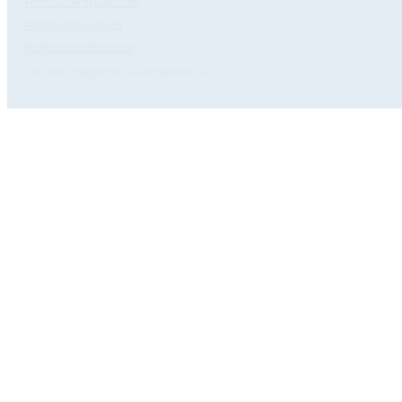
Política de privacidad
Política de cookies
Protección de Datos
2026 © Diagnóstica Longwood SL