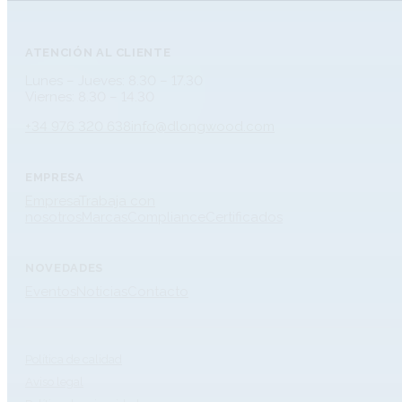
ATENCIÓN AL CLIENTE
Lunes – Jueves: 8.30 – 17.30
Viernes: 8.30 – 14.30
+34 976 320 638
info@dlongwood.com
EMPRESA
Empresa
Trabaja con
nosotros
Marcas
Compliance
Certificados
NOVEDADES
Eventos
Noticias
Contacto
Política de calidad
Aviso legal