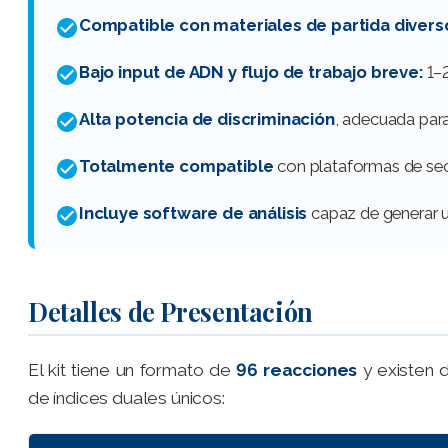
Compatible con materiales de partida divers
Bajo input de ADN y flujo de trabajo breve:
1–2
Alta potencia de discriminación
, adecuada para
Totalmente compatible
con plataformas de secu
Incluye software de análisis
capaz de generar u
Detalles de Presentación
El kit tiene un formato de
96 reacciones
y existen 
de índices duales únicos: