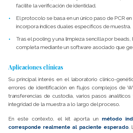
facilite la verificación de identidad.
El protocolo se basa en un único paso de PCR en 
incorpora índices duales específicos de muestra.
Tras el pooling y una limpieza sencilla por beads, l
completa mediante un software asociado que gen
Aplicaciones clínicas
Su principal interés en el laboratorio clínico-gené
errores de identificación en flujos complejos de 
transferencias de custodia, varios pasos analíti
integridad de la muestra a lo largo del proceso.
En este contexto, el kit aporta un
método ind
corresponde realmente al paciente esperado
.