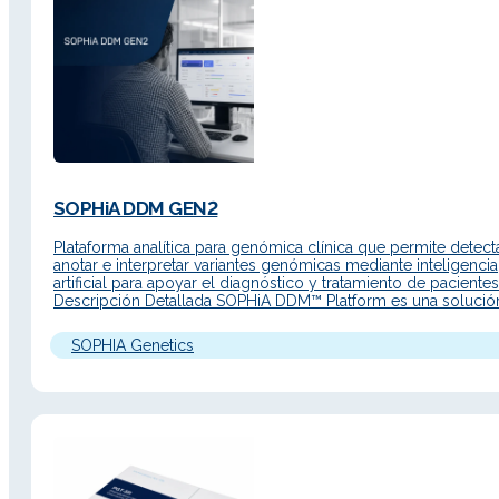
SOPHiA DDM GEN2
Plataforma analítica para genómica clínica que permite detecta
anotar e interpretar variantes genómicas mediante inteligencia
artificial para apoyar el diagnóstico y tratamiento de pacientes
Descripción Detallada SOPHiA DDM™ Platform es una solució
avanzada para flujos de trabajo de medicina de precisión, co
interfaz renovada, acceso web y nuevas funcionalidades para
SOPHIA Genetics
acelerar el análisis de…