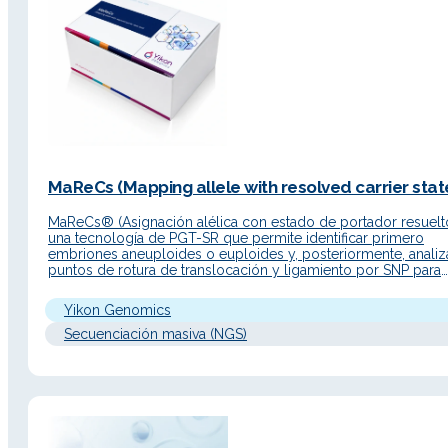
MaReCs (Mapping allele with resolved carrier state
MaReCs® (Asignación alélica con estado de portador resuelt
una tecnología de PGT-SR que permite identificar primero
embriones aneuploides o euploides y, posteriormente, analiz
puntos de rotura de translocación y ligamiento por SNP para
diferenciar embriones euploides portadores de los no portad
Descripción Detallada Principio de funcionamiento MaReCs®
Yikon Genomics
combina la tecnología ChromSwift® con secuenciación NGS
Secuenciación masiva (NGS)