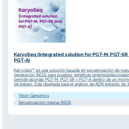
KaryoSeq (Integrated solution for PGT-M, PGT-SR
PGT-A)
KaryoSeq™ es una solución basada en secuenciación de nue
generación (NGS) para pruebas genéticas preimplantacionale
permite abordar PGT-M, PGT-SR y PGT-A dentro de un mismo
de trabajo. Está diseñada para el análisis de ADN extraído de 
células de trofoectodermo de embriones humanos en estadi
blastocisto. Descripción Detallada Principio de…
Yikon Genomics
Secuenciación masiva (NGS)