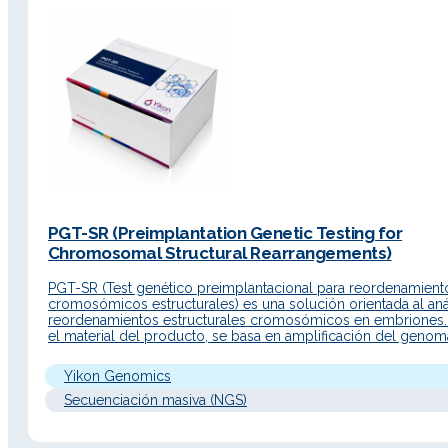
PGT-SR (Preimplantation Genetic Testing for
Chromosomal Structural Rearrangements)
PGT-SR (Test genético preimplantacional para reordenamient
cromosómicos estructurales) es una solución orientada al aná
reordenamientos estructurales cromosómicos en embriones
el material del producto, se basa en amplificación del genom
completo de célula única y secuenciación NGS para detectar
embriones de pacientes con anomalías cromosómicas y sele
Yikon Genomics
embriones euploides para transferencia, con el objetivo…
Secuenciación masiva (NGS)