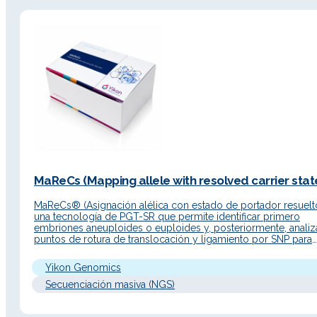
MaReCs (Mapping allele with resolved carrier state
MaReCs® (Asignación alélica con estado de portador resuelt
una tecnología de PGT-SR que permite identificar primero
embriones aneuploides o euploides y, posteriormente, analiz
puntos de rotura de translocación y ligamiento por SNP para
diferenciar embriones euploides portadores de los no portad
Descripción Detallada Principio de funcionamiento MaReCs®
Yikon Genomics
combina la tecnología ChromSwift® con secuenciación NGS
Secuenciación masiva (NGS)