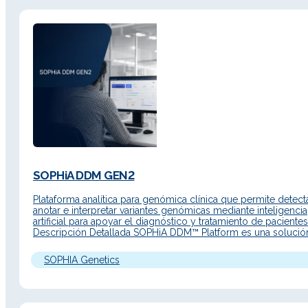
SOPHiA DDM GEN2
Plataforma analítica para genómica clínica que permite detecta
anotar e interpretar variantes genómicas mediante inteligencia
artificial para apoyar el diagnóstico y tratamiento de pacientes
Descripción Detallada SOPHiA DDM™ Platform es una solució
avanzada para flujos de trabajo de medicina de precisión, co
interfaz renovada, acceso web y nuevas funcionalidades para
SOPHIA Genetics
acelerar el análisis de…