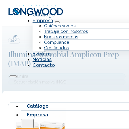
Saltar al contenido principal
Saltar al pie de página
Catálogo
Empresa
Quiénes somos
Trabaja con nosotros
Nuestras marcas
Compliance
Certificados
Illumina Microbial Amplicon Prep
Eventos
Noticias
(IMAP)
Contacto
Illumina
Secuenciación masiva (NGS)
Catálogo
Empresa