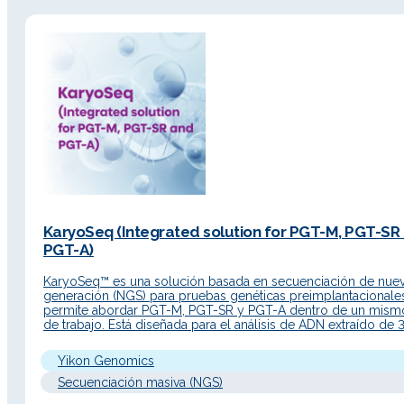
KaryoSeq (Integrated solution for PGT-M, PGT-SR
PGT-A)
KaryoSeq™ es una solución basada en secuenciación de nue
generación (NGS) para pruebas genéticas preimplantacionale
permite abordar PGT-M, PGT-SR y PGT-A dentro de un mismo
de trabajo. Está diseñada para el análisis de ADN extraído de 
células de trofoectodermo de embriones humanos en estadi
blastocisto. Descripción Detallada Principio de…
Yikon Genomics
Secuenciación masiva (NGS)