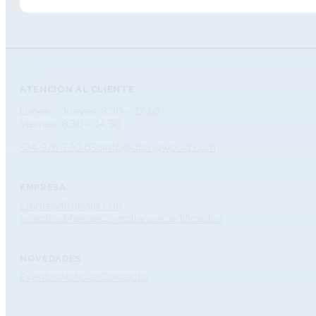
ATENCIÓN AL CLIENTE
Lunes – Jueves: 8.30 – 17.30
Viernes: 8.30 – 14.30
+34 976 320 638
info@dlongwood.com
EMPRESA
Empresa
Trabaja con
nosotros
Marcas
Compliance
Certificados
NOVEDADES
Eventos
Noticias
Contacto