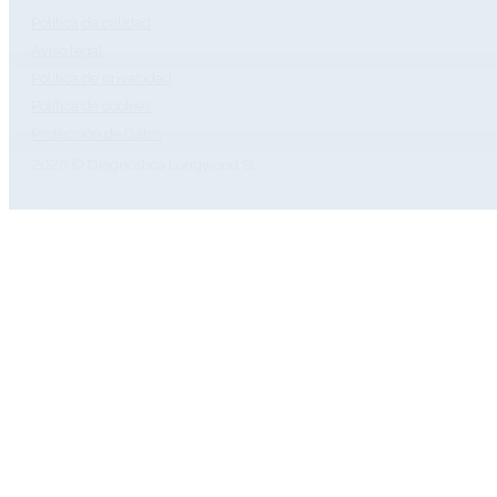
Política de calidad
Aviso legal
Política de privacidad
Política de cookies
Protección de Datos
2026 © Diagnóstica Longwood SL