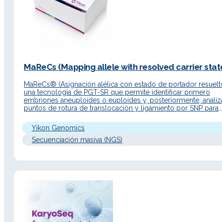
MaReCs (Mapping allele with resolved carrier state
MaReCs® (Asignación alélica con estado de portador resuelt
una tecnología de PGT-SR que permite identificar primero
embriones aneuploides o euploides y, posteriormente, analiz
puntos de rotura de translocación y ligamiento por SNP para
diferenciar embriones euploides portadores de los no portad
Descripción Detallada Principio de funcionamiento MaReCs®
Yikon Genomics
combina la tecnología ChromSwift® con secuenciación NGS
Secuenciación masiva (NGS)