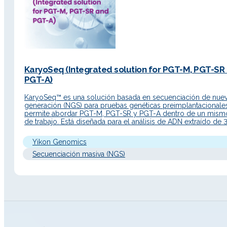
KaryoSeq (Integrated solution for PGT-M, PGT-SR
PGT-A)
KaryoSeq™ es una solución basada en secuenciación de nue
generación (NGS) para pruebas genéticas preimplantacionale
permite abordar PGT-M, PGT-SR y PGT-A dentro de un mismo
de trabajo. Está diseñada para el análisis de ADN extraído de 
células de trofoectodermo de embriones humanos en estadi
blastocisto. Descripción Detallada Principio de…
Yikon Genomics
Secuenciación masiva (NGS)