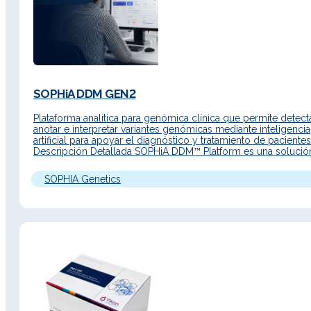
SOPHiA DDM GEN2
Plataforma analítica para genómica clínica que permite detecta
anotar e interpretar variantes genómicas mediante inteligencia
artificial para apoyar el diagnóstico y tratamiento de pacientes
Descripción Detallada SOPHiA DDM™ Platform es una solució
avanzada para flujos de trabajo de medicina de precisión, co
interfaz renovada, acceso web y nuevas funcionalidades para
SOPHIA Genetics
acelerar el análisis de…