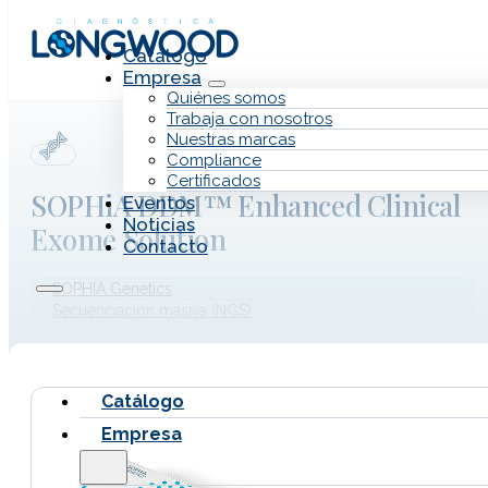
Saltar al contenido principal
Saltar al pie de página
Catálogo
Empresa
Quiénes somos
Trabaja con nosotros
Nuestras marcas
Compliance
Certificados
SOPHiA DDM™ Enhanced Clinical
Eventos
Noticias
Exome Solution
Contacto
SOPHIA Genetics
Secuenciación masiva (NGS)
Catálogo
Empresa