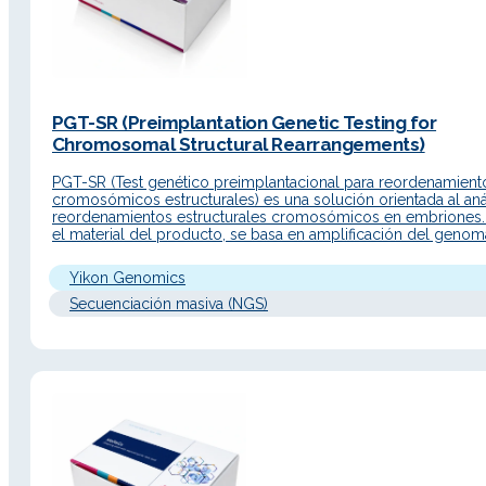
PGT-SR (Preimplantation Genetic Testing for
Chromosomal Structural Rearrangements)
PGT-SR (Test genético preimplantacional para reordenamient
cromosómicos estructurales) es una solución orientada al aná
reordenamientos estructurales cromosómicos en embriones
el material del producto, se basa en amplificación del genom
completo de célula única y secuenciación NGS para detectar
embriones de pacientes con anomalías cromosómicas y sele
Yikon Genomics
embriones euploides para transferencia, con el objetivo…
Secuenciación masiva (NGS)