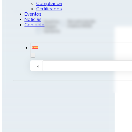
Compliance
Productos 
Certificados
Software
Marcas
Tecnologías
Eventos
Noticias
Secuenciación
SeqOne
Contacto
masiva (NGS)
Qiagen
Varsome