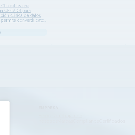
Clinical es una
ma CE-IVDR para
ación clínica de datos
permite convertir datos
s en información
e. El software realiza
e
anotación, clasificación
ación de variantes
es y somáticas,
dolas con evidencia
ara apoyar decisiones
icas más rápidas y
es. Descripción
 Principio de
miento VarSome Clinical
lataforma…
EMPRESA
Empresa
Trabaja con
nosotros
Marcas
Compliance
Certificados