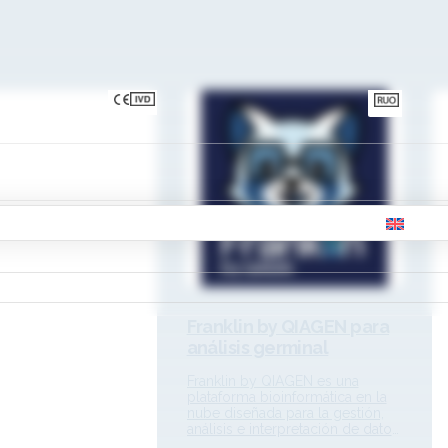
de Software
Franklin by QIAGEN para
análisis germinal
Franklin by QIAGEN es una
plataforma bioinformática en la
nube diseñada para la gestión,
análisis e interpretación de datos
genómicos humanos. La