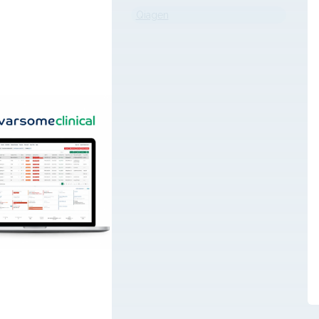
solución centraliza la evaluación
Qiagen
del caso, el control de calidad,
la priorización de variantes y su
clasificación en un flujo de
trabajo estructurado, facilitando a
los profesionales especializados
la revisión e interpretación de…