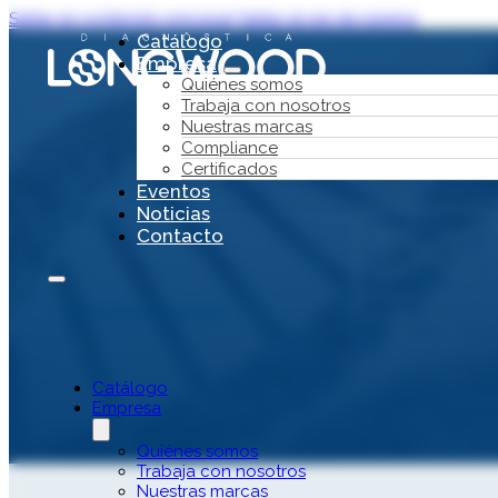
Saltar al contenido principal
Saltar al pie de página
Catálogo
Empresa
Quiénes somos
Trabaja con nosotros
Nuestras marcas
Compliance
Certificados
Eventos
Noticias
Contacto
Ver todas las áreas
Software
Catálogo
Empresa
Quiénes somos
Trabaja con nosotros
Nuestras marcas