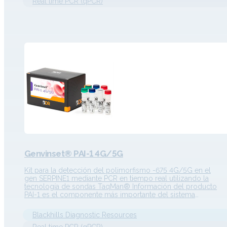
Real time PCR (qPCR)
Genvinset® PAI-1 4G/5G
Kit para la detección del polimorfismo -675 4G/5G en el
gen SERPINE1 mediante PCR en tiempo real utilizando la
tecnología de sondas TaqMan® Información del producto
PAI-1 es el componente más importante del sistema
fibrinolítico y es el responsable de alrededor del 60% de la
actividad inhibidora. PAI-1 es un inhibidor de la serina proteas
Blackhills Diagnostic Resources
perteneciente a…