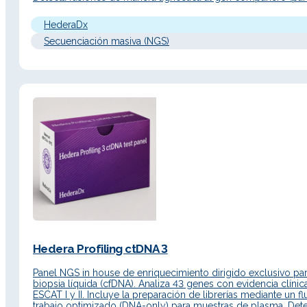
agnostic), variantes de splicing complejas y perfiles de expre
génica en un único flujo de…
HederaDx
Secuenciación masiva (NGS)
Hedera Profiling ctDNA 3
Panel NGS in house de enriquecimiento dirigido exclusivo pa
biopsia líquida (cfDNA). Analiza 43 genes con evidencia clínic
ESCAT I y II. Incluye la preparación de librerías mediante un fl
trabajo optimizado (DNA-only) para muestras de plasma. Det