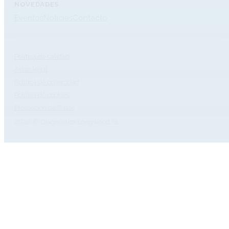
NOVEDADES
Eventos
Noticias
Contacto
Política de calidad
Aviso legal
Política de privacidad
Política de cookies
Protección de Datos
2026 © Diagnóstica Longwood SL