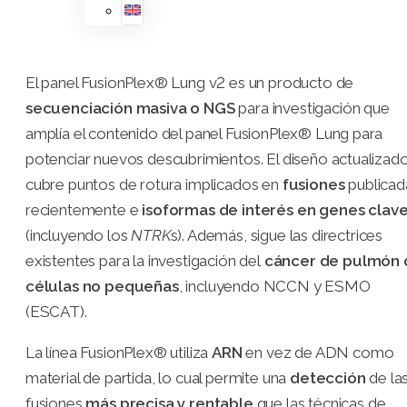
El panel FusionPlex® Lung v2 es un producto de
secuenciación masiva o NGS
para investigación que
amplía el contenido del panel FusionPlex® Lung para
potenciar nuevos descubrimientos. El diseño actualizad
cubre puntos de rotura implicados en
fusiones
publicad
recientemente e
isoformas de interés en genes clav
(incluyendo los
NTRK
s). Además, sigue las directrices
existentes para la investigación del
cáncer de pulmón 
células no pequeñas
, incluyendo NCCN y ESMO
(ESCAT).
La línea FusionPlex® utiliza
ARN
en vez de ADN como
material de partida, lo cual permite una
detección
de la
fusiones
más precisa y rentable
que las técnicas de