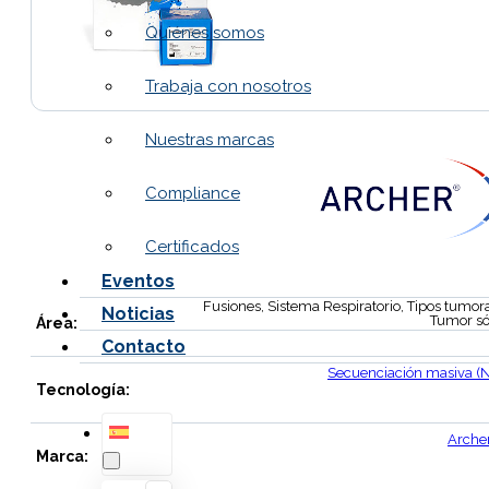
Quiénes somos
Trabaja con nosotros
Nuestras marcas
Compliance
Certificados
Eventos
Fusiones, Sistema Respiratorio, Tipos tumora
Noticias
Tumor só
Área:
Contacto
Secuenciación masiva (
Tecnología:
Arche
Marca: