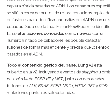
captura híbrida basadas en ADN. Los cebadores específ
se sitúan cerca de puntos de rotura conocidos implicad
en fusiones para identificar anomalías en el ARN con un 
cebador. Dado que la línea FusionPlex® permite identifi
tanto
alteraciones conocidas
como
nuevas
con un
número limitado de cebadores, es posible detectar
fusiones de forma más eficiente y precisa que los enfo
basados en el ADN.
Todo el
contenido génico del panel Lung v1
está
cubierto en la v2, incluyendo eventos de
skipping
u omis
del exón 14 de
EGFR vIII
y
MET
, junto con destacadas
fusiones de
ALK
,
BRAF
,
FGFR
,
NRG1
,
NTRK
,
RET
y
ROS1
mutaciones puntuales seleccionadas.