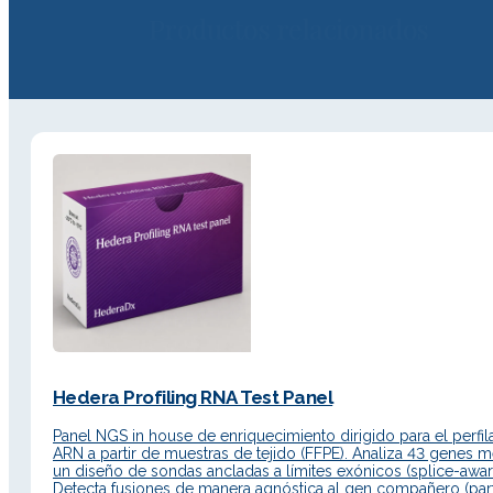
Productos relacionados
Hedera Profiling RNA Test Panel
Panel NGS in house de enriquecimiento dirigido para el perfi
ARN a partir de muestras de tejido (FFPE). Analiza 43 genes 
un diseño de sondas ancladas a límites exónicos (splice-awar
Detecta fusiones de manera agnóstica al gen compañero (par