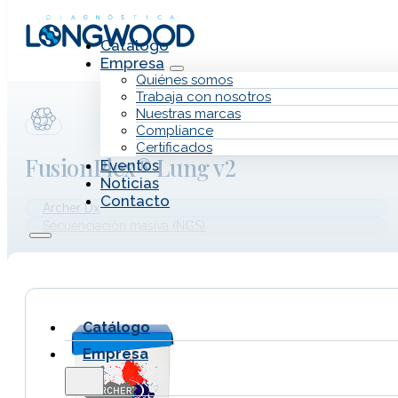
Saltar al contenido principal
Saltar al pie de página
Catálogo
Empresa
Quiénes somos
Trabaja con nosotros
Nuestras marcas
Compliance
Certificados
FusionPlex® Lung v2
Eventos
Noticias
Contacto
Archer Dx
Secuenciación masiva (NGS)
Catálogo
Empresa