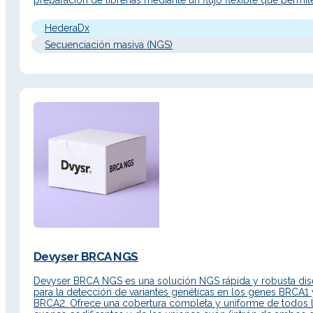
preparación de librerías mediante un flujo flexible que permit
procesar muestras FFPE y cfDNA conjunta o separadamente. 
SNVs, Indels, CNVs, fusiones, variantes estructurales…
HederaDx
Secuenciación masiva (NGS)
Devyser BRCA NGS
Devyser BRCA NGS es una solución NGS rápida y robusta di
para la detección de variantes genéticas en los genes BRCA1 
BRCA2. Ofrece una cobertura completa y uniforme de todos 