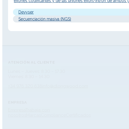
exones codificantes y de las uniones exón/intrón de ambos 
Además, incluye la detección de variantes puntuales (SNV),
inserciones/deleciones (Indels) y variaciones del…
Devyser
Secuenciación masiva (NGS)
ATENCIÓN AL CLIENTE
Lunes – Jueves: 8.30 – 17.30
Viernes: 8.30 – 14.30
+34 976 320 638
info@dlongwood.com
EMPRESA
Empresa
Trabaja con
nosotros
Marcas
Compliance
Certificados