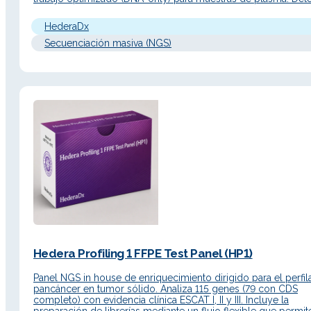
SNVs, Indels, CNVs, fusiones y 36 marcadores de inestabilida
microsatelital (MSI). Descripción Detallada Principio de
HederaDx
funcionamiento…
Secuenciación masiva (NGS)
Hedera Profiling 1 FFPE Test Panel (HP1)
Panel NGS in house de enriquecimiento dirigido para el perfi
pancáncer en tumor sólido. Analiza 115 genes (79 con CDS
completo) con evidencia clínica ESCAT I, II y III. Incluye la