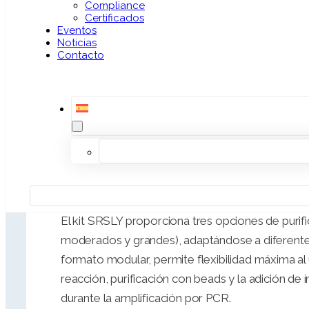
Compliance
Certificados
El
SRSLY NGS Library Prep Kit
de ClaretBio ofre
Eventos
Noticias
preparación de librerías con una tecnología b
Contacto
método de ligación. A diferencia de las preparac
bicatenario, los kist SRSLY permiten transforma
inicial, incluso en muestras con cantidades mí
compatibles con ADN extraído de parafina, con 
librerías complejas en un tiempo muy corto de ~
Descripción Detallada
El kit SRSLY proporciona tres opciones de puri
moderados y grandes), adaptándose a diferente
formato modular, permite flexibilidad máxima al 
reacción, purificación con beads y la adición de
durante la amplificación por PCR.