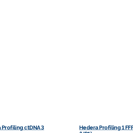
Profiling ctDNA 3
Hedera Profiling 1 FF