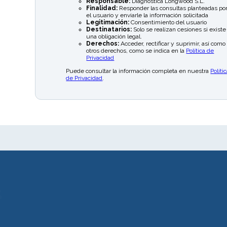
Responsable:
Diagnóstica Longwood S.L.
Finalidad:
Responder las consultas planteadas po
el usuario y enviarle la información solicitada
Legitimación:
Consentimiento del usuario
Destinatarios:
Solo se realizan cesiones si existe
una obligación legal.
Derechos:
Acceder, rectificar y suprimir, así como
otros derechos, como se indica en la
Política de
Privacidad
Puede consultar la información completa en nuestra
Políti
de Privacidad
.
s