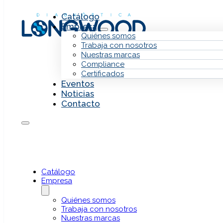
Saltar al contenido principal
Saltar al pie de página
Catálogo
Empresa
Quiénes somos
Trabaja con nosotros
Nuestras marcas
Compliance
Certificados
Eventos
Noticias
Contacto
Claret Bioscience
Secuenciación masiva (NGS)
Catálogo
Empresa
Quiénes somos
Trabaja con nosotros
Introducción
Nuestras marcas