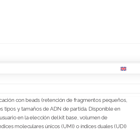
ce una solución eficiente y simplificada para la
asada en trabajar con ADN monocatenario mediante un
iones de librerías tradicionales, basadas en ADN
r en librería secuenciable todo el ADN de la muestra
nimas de ADN (250 pg) y ADN degradado (kits
ADN antiguo…). Además, este kit permite generar
2.5 horas.
ficación con beads (retención de fragmentos pequeños,
s tipos y tamaños de ADN de partida. Disponible en
usuario en la elección del kit base, volumen de
 índices moleculares únicos (UMI) o índices duales (UDI)